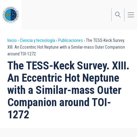
Pasar
al
contenido
principal
Sobrescribir
Inicio
Ciencia y tecnología
Publicaciones
The TESS-Keck Survey.
XIII. An Eccentric Hot Neptune with a Similar-mass Outer Companion
enlaces
around TOI-1272
de
The TESS-Keck Survey. XIII.
ayuda
An Eccentric Hot Neptune
a
with a Similar-mass Outer
la
Companion around TOI-
navegación
1272