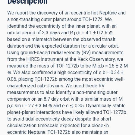
Descripción
We report the discovery of an eccentric hot Neptune and
a non-transiting outer planet around TOI-1272. We
identified the eccentricity of the inner planet, with an
orbital period of 3.3 days and R p,b = 4.1 ± 0.2 R ⊕,
based on a mismatch between the observed transit
duration and the expected duration for a circular orbit.
Using ground-based radial velocity (RV) measurements
from the HIRES instrument at the Keck Observatory, we
measured the mass of TOI-1272b to be M p,b = 25 ± 2 M
⊕. We also confirmed a high eccentricity of e b = 0.34 ±
0.06, placing TOI-1272b among the most eccentric well-
characterized sub-Jovians. We used these RV
measurements to also identify a non-transiting outer
companion on an 8.7 day orbit with a similar mass of M
p,c sin i = 27 ± 3 M ⊕ and e c ≲ 0.35. Dynamically stable
planet-planet interactions have likely allowed TOI-1272b
to avoid tidal eccentricity decay despite the short
circularization timescale expected for a close-in
eccentric Neptune. TOI-1272b also maintains an