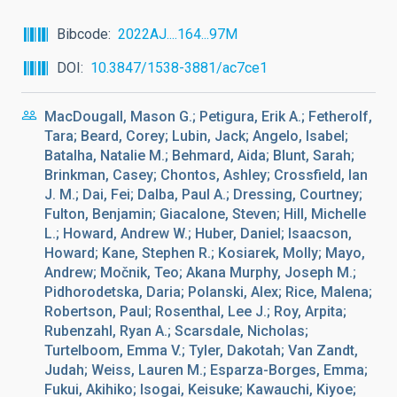
Bibcode
2022AJ....164...97M
DOI
10.3847/1538-3881/ac7ce1
MacDougall, Mason G.; Petigura, Erik A.; Fetherolf,
Tara; Beard, Corey; Lubin, Jack; Angelo, Isabel;
Batalha, Natalie M.; Behmard, Aida; Blunt, Sarah;
Brinkman, Casey; Chontos, Ashley; Crossfield, Ian
J. M.; Dai, Fei; Dalba, Paul A.; Dressing, Courtney;
Fulton, Benjamin; Giacalone, Steven; Hill, Michelle
L.; Howard, Andrew W.; Huber, Daniel; Isaacson,
Howard; Kane, Stephen R.; Kosiarek, Molly; Mayo,
Andrew; Močnik, Teo; Akana Murphy, Joseph M.;
Pidhorodetska, Daria; Polanski, Alex; Rice, Malena;
Robertson, Paul; Rosenthal, Lee J.; Roy, Arpita;
Rubenzahl, Ryan A.; Scarsdale, Nicholas;
Turtelboom, Emma V.; Tyler, Dakotah; Van Zandt,
Judah; Weiss, Lauren M.; Esparza-Borges, Emma;
Fukui, Akihiko; Isogai, Keisuke; Kawauchi, Kiyoe;