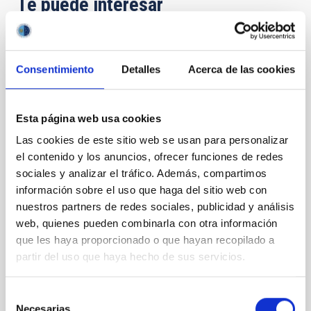
Te puede interesar
CON ÁRBITRO
Consentimiento
Detalles
Acerca de las cookies
TOI-6884b: a low-mass brown dwarf
transiting a slightly evolved star
Esta página web usa cookies
We report the discovery of a low-mass transiting
brown dwarf orbiting TOI-6884 (TIC 156514476,
Las cookies de este sitio web se usan para personalizar
$T_{\rm mag}=11.4$) from NASA's Transiting
el contenido y los anuncios, ofrecer funciones de redes
Exoplanet Survey Satellite (TESS) mission. The TESS
sociales y analizar el tráfico. Además, compartimos
light curves initially suggested an orbital period of
información sobre el uso que haga del sitio web con
$\sim$14.42 d; however, our high-precision ground-
nuestros partners de redes sociales, publicidad y análisis
based radial velocity measurements and multi-epoch
time
web, quienes pueden combinarla con otra información
que les haya proporcionado o que hayan recopilado a
Khandelwal, Akanksha et al.
partir del uso que haya hecho de sus servicios.
Fecha de publicación:
7
2026
Selección
Necesarias