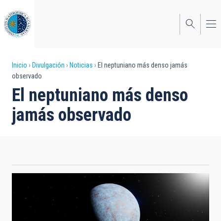
Pasar
al
contenido
principal
Sobrescribir
Inicio
Divulgación
Noticias
El neptuniano más denso jamás
observado
enlaces
El neptuniano más denso
de
jamás observado
ayuda
a
la
navegación