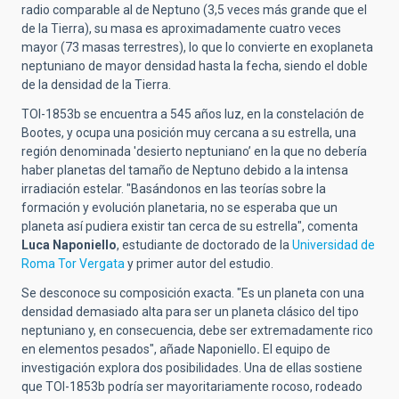
radio comparable al de Neptuno (3,5 veces más grande que el
de la Tierra), su masa es aproximadamente cuatro veces
mayor (73 masas terrestres), lo que lo convierte en exoplaneta
neptuniano de mayor densidad hasta la fecha, siendo el doble
de la densidad de la Tierra.
TOI-1853b se encuentra a 545 años luz, en la constelación de
Bootes, y ocupa una posición muy cercana a su estrella, una
región denominada 'desierto neptuniano’ en la que no debería
haber planetas del tamaño de Neptuno debido a la intensa
irradiación estelar. "Basándonos en las teorías sobre la
formación y evolución planetaria, no se esperaba que un
planeta así pudiera existir tan cerca de su estrella", comenta
Luca Naponiello
, estudiante de doctorado de la
Universidad de
Roma Tor Vergata
y primer autor del estudio.
Se desconoce su composición exacta. "Es un planeta con una
densidad demasiado alta para ser un planeta clásico del tipo
neptuniano y, en consecuencia, debe ser extremadamente rico
en elementos pesados", añade Naponiello
.
El equipo de
investigación explora dos posibilidades. Una de ellas sostiene
que TOI-1853b podría ser mayoritariamente rocoso, rodeado