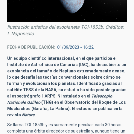
Ilustración artística del exoplaneta TOI-1853b. Créditos:
L.Naponiello
FECHA DE PUBLICACIÓN
01/09/2023 - 16:22
Un equipo c
ientífico internacional, en el que participa el
Instituto de Astrofísica de Canarias (IAC),
ha descubierto un
exoplaneta del tamaño de Neptuno extremadamente denso,
lo que
desafía las teorías convencionales sobre cómo se
forman y evolucionan los planetas.
Identificado gracias al
satélite TESS de la NASA, su estudio ha sido posible gracias
al espectrógrafo HARPS-N instalado en el
Telescopio
Nazionale Galileo
(TNG) en el Observatorio del Roque de Los
Muchachos (Garafía, La Palma). El estudio
se publica en la
revista
Nature
.
Se llama TOI-1853b
y es sumamente peculiar: cada 30 horas
completa una órbita alrededor de su estrella y, aunque tiene un