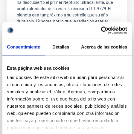
ha descubierto el primer Neptuno ultracaliente, que
orbita alrededor de la estrella cercana LTT 9779. El
planeta gira tan próximo a su estrella que su año
dura solo 19 horas, por lo que la radiación estelar
calienta el planeta a más de 1.700 grados
centígrados. A estas temperaturas, los elementos
pesados como el hierro se pueden ionizar en la
atmósfera y las moléculas se pueden disociar, lo que
Consentimiento
Detalles
Acerca de las cookies
proporciona un laboratorio único para
Fecha de publicación
22/09/2020 - 17:25
Esta página web usa cookies
Las cookies de este sitio web se usan para personalizar
el contenido y los anuncios, ofrecer funciones de redes
sociales y analizar el tráfico. Además, compartimos
información sobre el uso que haga del sitio web con
nuestros partners de redes sociales, publicidad y análisis
TIPO DE NOTICIA
web, quienes pueden combinarla con otra información
NOTA DE PRENSA
que les haya proporcionado o que hayan recopilado a
ÁMBITO
partir del uso que haya hecho de sus servicios.
CIENCIA Y TECNOLOGÍA