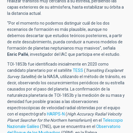
realizar tránsitos muy cercanos a su estrella, perdiendo las
capas exteriores de su atmósfera, hasta estabilizar su órbita a
la distancia actual.
“Por el momento no podemos distinguir cuál de los dos
escenarios de formación es más plausible, aunque no
debemos descartar que estudios teóricos posteriores, a partir
de este descubrimiento, pueda conducir a nuevos modelos de
formación de planetas neptunianos muy masivos”, señala
Enric Pallé
, investigador del IAC que participa ene el estudio.
TOI-1853b fue identificado inicialmente en 2020 como
candidato planetario por el satélite
TESS
(
Transiting Exoplanet
Survey Satellite
) de la NASA, utilizando el método de tránsito, es
decir, observando los oscurecimientos periódicos de su estrella
causados por el paso del planeta. La confirmación de la
naturaleza planetaria de TOI-1853b y la medición de su masa y
densidad fue posible gracias a las observaciones
espectroscópicas de velocidad radial obtenidas por el equipo
con el espectrógrafo
HARPS-N
(
High Accuracy Radial Velocity
Planet Searcher for the Northern hemisferium
) en el
Telescopio
Nazionale Galileo
(TNG), que se encuentra en el
Observatorio
del Roque de los Muchachos
(ORM), en la Palma.