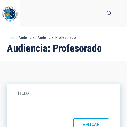
Pasar
al
contenido
principal
Sobrescribir
Inicio
Audiencia
Audiencia: Profesorado
Audiencia: Profesorado
enlaces
de
ayuda
a
la
TÍTULO
navegación