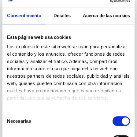
Consentimiento
Detalles
Acerca de las cookies
INSTALACIÓN
Esta página web usa cookies
Gran Telescopio CANARIAS
Las cookies de este sitio web se usan para personalizar
El Gran Telescopio CANARIAS (GTC) es un telescopio
el contenido y los anuncios, ofrecer funciones de redes
reflector con un espejo primario de 10,4 metros de
sociales y analizar el tráfico. Además, compartimos
diámetro. Diseñado con las últimas innovaciones...
información sobre el uso que haga del sitio web con
nuestros partners de redes sociales, publicidad y análisis
web, quienes pueden combinarla con otra información
que les haya proporcionado o que hayan recopilado a
partir del uso que haya hecho de sus servicios.
Selección
INSTALACIÓN
Necesarias
de
IO-I
consentimiento