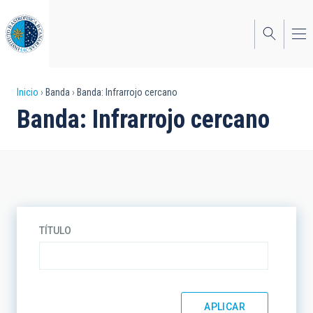
Pasar
al
contenido
principal
Sobrescribir
Inicio
Banda
Banda: Infrarrojo cercano
Banda: Infrarrojo cercano
enlaces
de
ayuda
a
la
TÍTULO
navegación