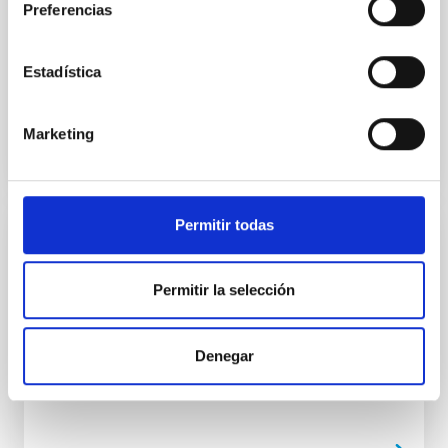
Preferencias
IO:I is the near-infrared imaging component of the IO
suite of instruments. It uses a 2048x2048 pixel
Hawaii 2RG 1.7μm cutoff detector with a field of view
Estadística
of 6...
Marketing
Permitir todas
INSTALACIÓN
ISIS
Permitir la selección
Observing modes: Long-slit spectroscopy; Spectro
and Imaging Polarimetry; Fast Spectroscopy; Image-
Denegar
slicer