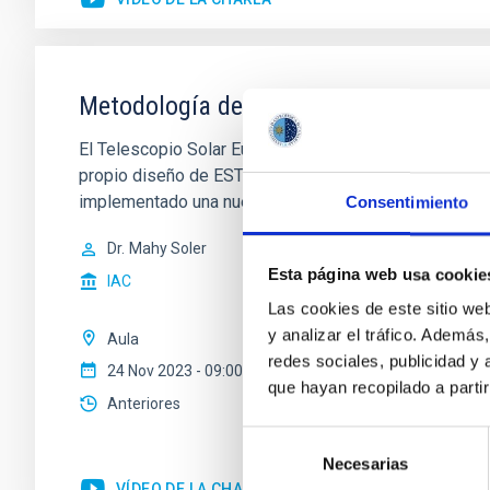
Metodología de cálculo del 'seeing' loc
El Telescopio Solar Europeo (EST) se construirá en e
propio diseño de EST puede influir en estas condicion
implementado una nueva
Consentimiento
Dr.
Mahy Soler
Esta página web usa cookie
IAC
Las cookies de este sitio we
y analizar el tráfico. Ademá
Aula
redes sociales, publicidad y
24 Nov 2023 - 09:00 Europe/London
que hayan recopilado a parti
Anteriores
Selección
Necesarias
de
VÍDEO DE LA CHARLA