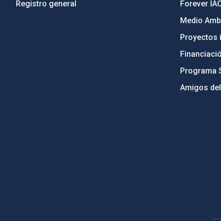
Registro general
Forever IA
Medio Ambi
Proyectos i
Financiaci
Programa 
Amigos del
PostFooter > Newsletter link