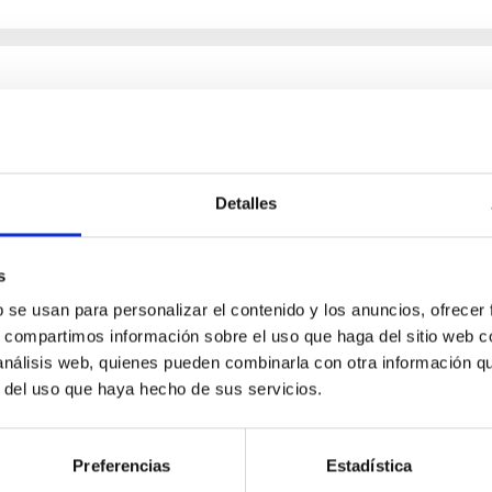
al en el Telescopio Solar Europeo
l Observatorio del Roque de los Muchachos, un lugar conocido p
es y afectar a su calidad óptica en un efecto denominado ‘seeing
Detalles
s
b se usan para personalizar el contenido y los anuncios, ofrecer
s, compartimos información sobre el uso que haga del sitio web 
 análisis web, quienes pueden combinarla con otra información q
r del uso que haya hecho de sus servicios.
Preferencias
Estadística