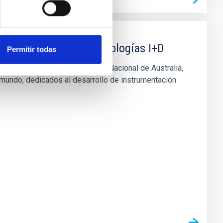
andes telescopios y tecnologías I+D
Permitir todas
strophysics de la Universidad Nacional de Australia,
 mundo, dedicados al desarrollo de instrumentación