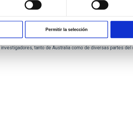
National University: óptica adaptativa para gr
Permitir la selección
ITC), que forma parte de la Research School of Astronomy and A
 investigadores, tanto de Australia como de diversas partes del