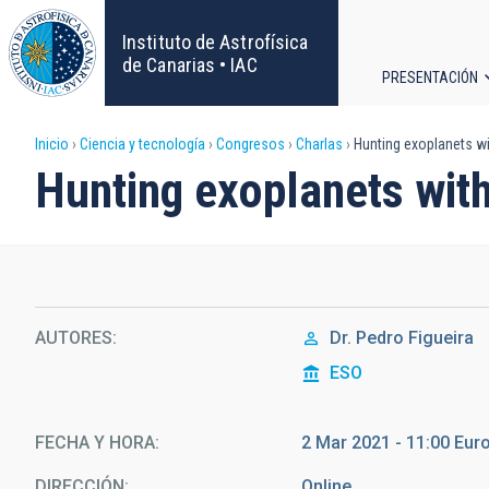
Pasar
al
Instituto de Astrofísica
contenido
de Canarias • IAC
PRESENTACIÓN
principal
Navega
Sobrescribir
Inicio
Ciencia y tecnología
Congresos
Charlas
Hunting exoplanets w
principa
Hunting exoplanets wi
enlaces
de
ayuda
AUTORES
Dr.
Pedro Figueira
a
ESO
la
navegación
FECHA Y HORA
2 Mar 2021 - 11:00 Eu
DIRECCIÓN
Online