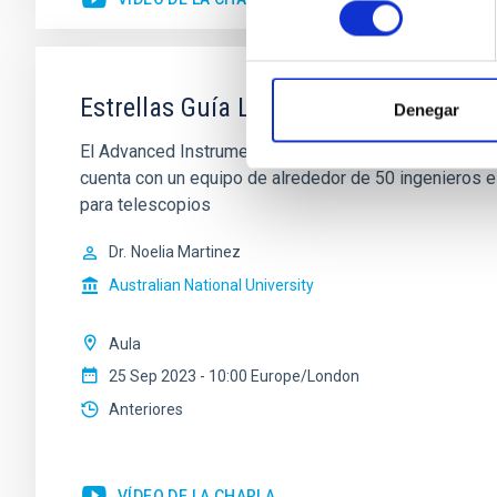
consentimiento
Estrellas Guía Laser en la Australian 
Denegar
El Advanced Instrumentation and Technology Centre (A
cuenta con un equipo de alrededor de 50 ingenieros e
para telescopios
Dr.
Noelia Martinez
Australian National University
Aula
25 Sep 2023 - 10:00 Europe/London
Anteriores
VÍDEO DE LA CHARLA