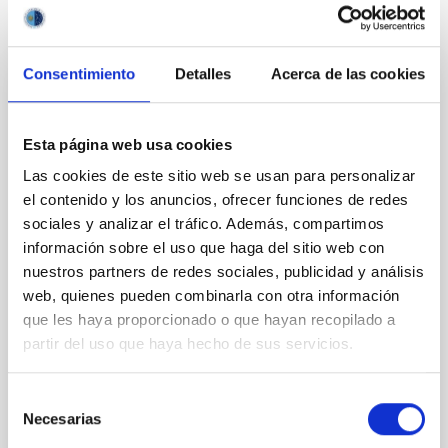
Te puede interesar
Consentimiento
Detalles
Acerca de las cookies
CONGRESO
Substellar Astrophysics 2026
Esta página web usa cookies
Nos complace anunciar la conferencia internacional
Las cookies de este sitio web se usan para personalizar
SUBSTELLAR ASTROPHYSICS 2026, que se
el contenido y los anuncios, ofrecer funciones de redes
celebrará del 10 al 14 de agosto cerca de la histórica
sociales y analizar el tráfico. Además, compartimos
ciudad de Tordesillas, en Castilla, España. Esta
información sobre el uso que haga del sitio web con
nuestros partners de redes sociales, publicidad y análisis
Hotel El Montico (Urb. el Montico, 148, 47100
web, quienes pueden combinarla con otra información
Tordesillas, Valladolid).
España
que les haya proporcionado o que hayan recopilado a
partir del uso que haya hecho de sus servicios.
Fecha
10/08/2026
-
14/08/2026
Próximas
Selección
Necesarias
de
consentimiento
WEBSITE OF THE MEETING