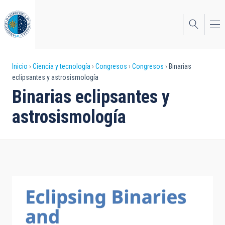
Pasar
al
contenido
principal
Sobrescribir
Inicio
Ciencia y tecnología
Congresos
Congresos
Binarias
eclipsantes y astrosismología
enlaces
Binarias eclipsantes y
de
astrosismología
ayuda
a
la
navegación