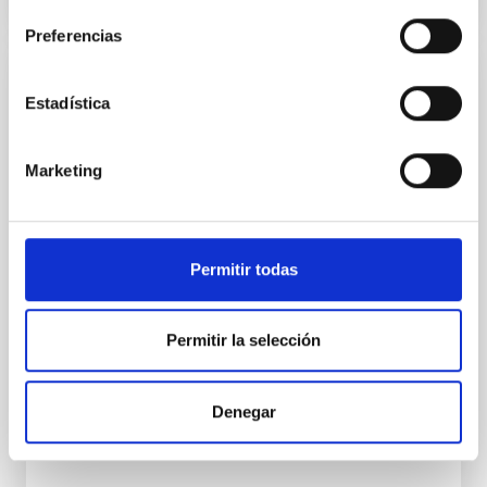
Preferencias
CONGRESO
Estadística
Reunión Conjunta Final COST NanoSpace
La Reunión Científica Conjunta Final de COST
Marketing
NanoSpace se centrará en la investigación
fundamental y aplicada de diversas nanoestructuras
moleculares basadas en carbono —incluidos los
fullerenos, el
Permitir todas
IACTEC en el Parque Tecnológico de La Laguna
(Parque de las Mantecas) 38320 San Cristóbal
Permitir la selección
de La Laguna ,Tenerife, Spain
España
Fecha
15/09/2026
-
17/09/2026
Denegar
Próximas