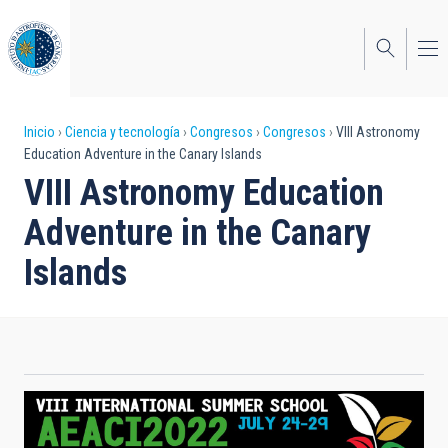
Pasar
al
contenido
principal
Sobrescribir
Inicio
Ciencia y tecnología
Congresos
Congresos
VIII Astronomy
Education Adventure in the Canary Islands
enlaces
VIII Astronomy Education
de
Adventure in the Canary
ayuda
Islands
a
la
navegación