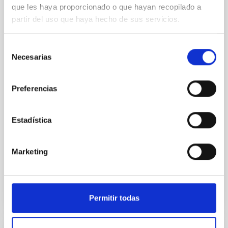
que les haya proporcionado o que hayan recopilado a
La XXXVII Escuela de Invierno de Astrofísica de
partir del uso que haya hecho de sus servicios.
Canarias, organizada por el Instituto de Astrofísica
de Canarias (IAC), se centra en las estrellas masivas
como herramientas cósmicas: desde su
Selección
Necesarias
de
C/ Álvaro Martín Díaz, 2 Parque Tecnológico de
consentimiento
Las Mantecas CP: 38320 La Laguna Santa Cruz
Preferencias
de Tenerife
España
Fecha
16/11/2026
-
27/11/2026
Estadística
Próximas
Marketing
XXXVII CANARY ISLANDS WINTER SCHOOL OF
ASTROPHYSICS
Permitir todas