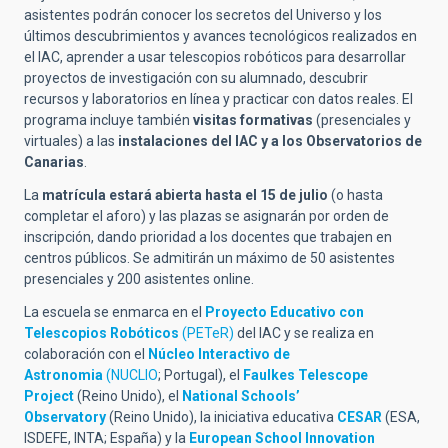
asistentes podrán conocer los secretos del Universo y los
últimos descubrimientos y avances tecnológicos realizados en
el IAC, aprender a usar telescopios robóticos para desarrollar
proyectos de investigación con su alumnado, descubrir
recursos y laboratorios en línea y practicar con datos reales. El
programa incluye también
visitas formativas
(presenciales y
virtuales) a las
instalaciones del IAC y a los Observatorios de
Canarias
.
La
matrícula estará abierta hasta el 15 de julio
(o hasta
completar el aforo) y las plazas se asignarán por orden de
inscripción, dando prioridad a los docentes que trabajen en
centros públicos. Se admitirán un máximo de 50 asistentes
presenciales y 200 asistentes online.
La escuela se enmarca en el
Proyecto Educativo con
Telescopios Robóticos
(PETeR)
del IAC y se realiza en
colaboración con el
Núcleo Interactivo de
Astronomia
(NUCLIO
; Portugal), el
Faulkes Telescope
Project
(Reino Unido), el
National Schools’
Observatory
(Reino Unido), la iniciativa educativa
CESAR
(ESA,
ISDEFE, INTA; España) y la
European School Innovation