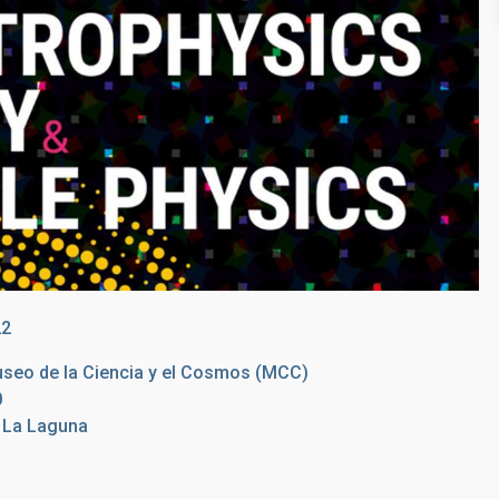
22
useo de la Ciencia y el Cosmos (MCC)
0
e La Laguna