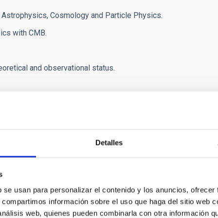
 Astrophysics, Cosmology and Particle Physics.
sics with CMB.
heoretical and observational status.
servational status.
Detalles
hysics.
s
al waves.
b se usan para personalizar el contenido y los anuncios, ofrecer
ith cosmic rays and gamma rays.
s, compartimos información sobre el uso que haga del sitio web 
 análisis web, quienes pueden combinarla con otra información q
rofesor Dr. Malcolm Longair.