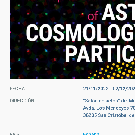
FECHA
21/11/2022
-
02/12/20
DIRECCIÓN
"Salón de actos" del M
Avda. Los Menceyes 7
38205 San Cristóbal d
PAÍS
España