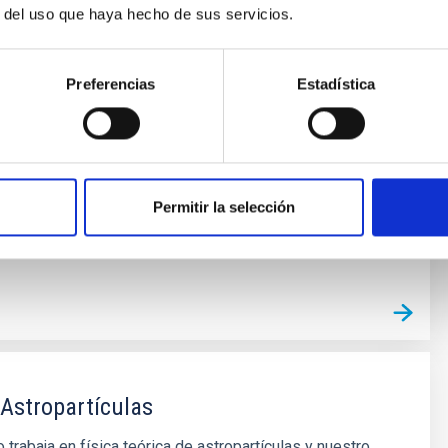
r del uso que haya hecho de sus servicios.
Preferencias
Estadística
Permitir la selección
 Astropartículas
 trabaja en física teórica de astropartículas y nuestro