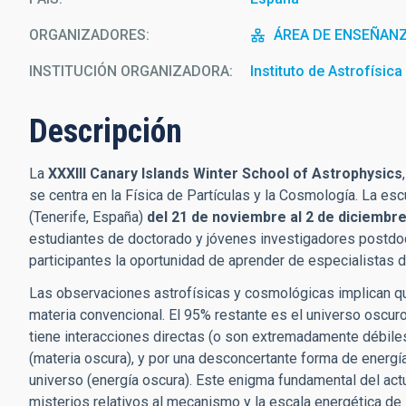
ORGANIZADORES
ÁREA DE ENSEÑAN
INSTITUCIÓN ORGANIZADORA
Instituto de Astrofísic
Descripción
La
XXXIII Canary Islands Winter School of Astrophysics
se centra en la Física de Partículas y la Cosmología. La es
(Tenerife, España)
del 21 de noviembre al 2 de diciembr
estudiantes de doctorado y jóvenes investigadores postdoct
participantes la oportunidad de aprender de especialistas
Las observaciones astrofísicas y cosmológicas implican qu
materia convencional. El 95% restante es el universo oscu
tiene interacciones directas (o son extremadamente débiles)
(materia oscura), y por una desconcertante forma de energí
universo (energía oscura). Este enigma fundamental del ac
misterios relativos al mecanismo y la escala energética de l