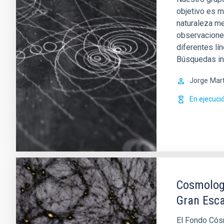
objetivo es m
naturaleza me
observaciones
diferentes lí
Búsquedas in
Jorge
Mart
En ejecuci
Cosmologí
Gran Esca
El Fondo Cós