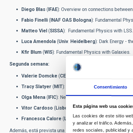
Diego Blas
(
IFAE
): Overview on connections between
Fabio Finelli
(
INAF OAS
Bologna
): Fundamental Phy
Matteo Viel
(
SISSA
): Fundamental Physics with LSS.
Luca Amendola
(
Univ
.
Heidelberg
): Dark Energy - t
Kfir Blum
(
WIS
): Fundamental Physics with Galaxies.
Segunda semana:
Valerie Domcke
(
CERN
): Early Universe and Inflation.
Tracy Slatyer
(
MIT
): Dark Matter - theoretical and ob
Consentimiento
Olga Mena
(
IFIC
): Neutrinos in Cosmology and astrop
Esta página web usa cookie
Vitor Cardoso
(
Lisbon and Niels Bohr
): Gravitation
Las cookies de este sitio we
Francesca Calore
(
LAPTH
): Fundamental Physics w
y analizar el tráfico. Ademá
redes sociales, publicidad y
Además, está prevista una sesión y una charla pública del p