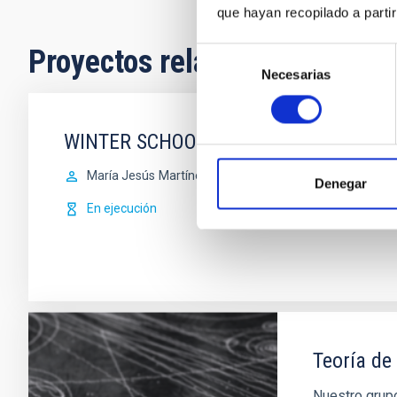
que hayan recopilado a parti
Proyectos relacionados
Selección
Necesarias
de
consentimiento
WINTER SCHOOL
María Jesús
Martínez González
Denegar
En ejecución
Teoría de
Nuestro grupo