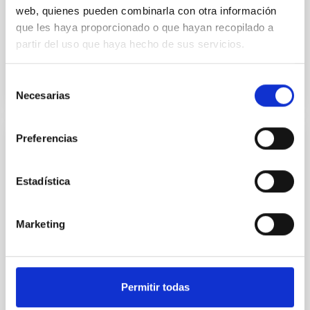
web, quienes pueden combinarla con otra información
Jorge
Cepa Nogue
que les haya proporcionado o que hayan recopilado a
En ejecución
partir del uso que haya hecho de sus servicios.
Selección
Necesarias
de
consentimiento
Preferencias
WEAVE - WHT Enhanced Area Velocity
Explorer
Estadística
Nuevo espectrógrafo multiobjeto que se ubicará en
el Telescopio William Herschel del Observatorio del
Roque de Los Muchachos, en la Isla de La Palma.
Marketing
José Alfonso
López Aguerri
En ejecución
Permitir todas