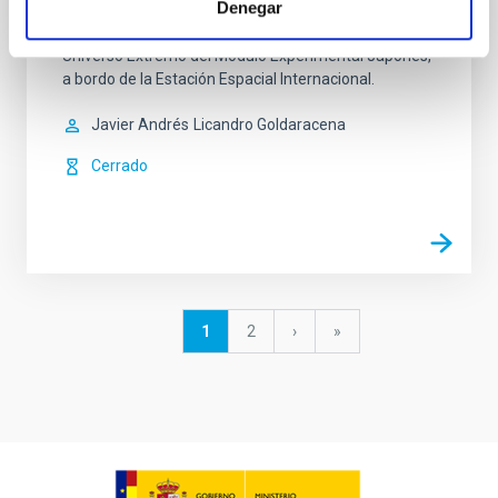
Denegar
Cámara Infrarroja del Observatorio Espacial del
Universo Extremo del Módulo Experimental Japonés,
a bordo de la Estación Espacial Internacional.
Javier Andrés
Licandro Goldaracena
Cerrado
Paginación
Página
1
Página
2
Siguiente
›
última
»
actual
página
página