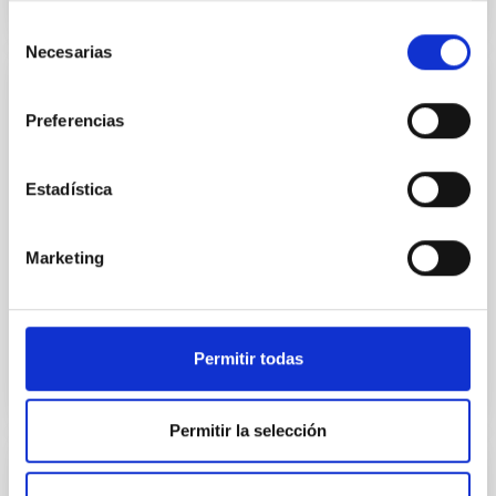
Selección
Necesarias
de
consentimiento
IMaX-Sunrise
Preferencias
Magnetógrafo para SUNRISE. IMaX (Imaging
Magnetograph eXperiment) es uno de los
Estadística
instrumentos posfocales del experimento en globo
SUNRISE. Tras el éxito de los dos primeros SUNRISE,
se está desarrollando SUNRISE 3, en el que también
Marketing
participa el IAC.
En ejecución
Permitir todas
Permitir la selección
JEM-EUSO IRCAM