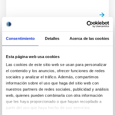
Física solar espacial y tiempo espacial
Consentimiento
Detalles
Acerca de las cookies
El proyecto coordinado "Física solar espacial y tiempo
espacial" tiene como objetivo avanzar en nuestra
Esta página web usa cookies
comprensión del Sol y de su influencia en el entorno
terrestre mediante instrumentación aeroespacial de
Las cookies de este sitio web se usan para personalizar
vanguardia e investigación científica. Liderado por el
el contenido y los anuncios, ofrecer funciones de redes
consorcio S3PC, que agrupa a cinco instituciones
sociales y analizar el tráfico. Además, compartimos
españolas (IAA, INTA, UV, IDR-UPM e
información sobre el uso que haga del sitio web con
nuestros partners de redes sociales, publicidad y análisis
Christoph Alexander
Kuckein
web, quienes pueden combinarla con otra información
En ejecución
que les haya proporcionado o que hayan recopilado a
partir del uso que haya hecho de sus servicios.