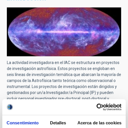
La actividad investigadora en el IAC se estructura en proyectos
de investigación astrofísica. Estos proyectos se engloban en
seis líneas de investigación temática que abarcan la mayoría de
campos de la Astrofísica tanto teórica como observacional o
instrumental. Los proyectos de investigación están dirigidos y
gestionados por un/a Investigador/a Principal (IP) y pueden
incluir personal investigador pre-doctoral, post-doctoral y
senior. Las vinculaciones y colaboraciones con investigadores
de otros centros están reconocidas e incentivadas.
En este enlace puedes encontrar el listado completo de
Consentimiento
Detalles
Acerca de las cookies
proyectos del IAC
.