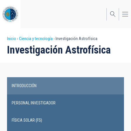
Pasar
al
contenido
principal
Sobrescribir
Inicio
Ciencia y tecnología
Investigación Astrofísica
Investigación Astrofísica
enlaces
de
ayuda
a
INTRODUCCIÓN
la
Main
navegación
navigation
PERSONAL INVESTIGADOR
FÍSICA SOLAR (FS)