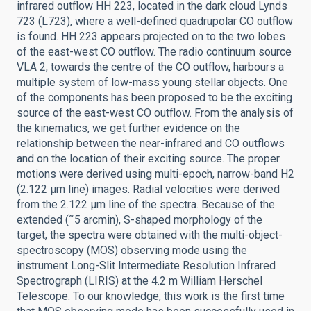
infrared outflow HH 223, located in the dark cloud Lynds
723 (L723), where a well-defined quadrupolar CO outflow
is found. HH 223 appears projected on to the two lobes
of the east-west CO outflow. The radio continuum source
VLA 2, towards the centre of the CO outflow, harbours a
multiple system of low-mass young stellar objects. One
of the components has been proposed to be the exciting
source of the east-west CO outflow. From the analysis of
the kinematics, we get further evidence on the
relationship between the near-infrared and CO outflows
and on the location of their exciting source. The proper
motions were derived using multi-epoch, narrow-band H2
(2.122 μm line) images. Radial velocities were derived
from the 2.122 μm line of the spectra. Because of the
extended (˜5 arcmin), S-shaped morphology of the
target, the spectra were obtained with the multi-object-
spectroscopy (MOS) observing mode using the
instrument Long-Slit Intermediate Resolution Infrared
Spectrograph (LIRIS) at the 4.2 m William Herschel
Telescope. To our knowledge, this work is the first time