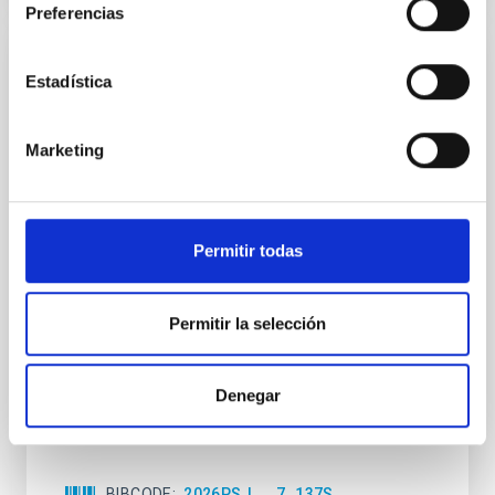
Preferencias
CON ÁRBITRO
Estadística
JWST and Gemini Observations of the
Active Centaur 450P/LONEOS: Nucleus
Marketing
and Coma Characterizations
Between 2019 and 2024, we used the Gemini-N and
JWST observatories to conduct a detailed case study
Permitir todas
of the active Centaur 450P/LONEOS, whose orbit
was significantly altered by a close Saturn encounter
in 1992. Gemini-N Gemini Multi-Object Spectrograph
Permitir la selección
optical images likely captured the first views of
450P's inactive nucleus, indicating a relatively
Schambeau, Charles A. et al.
Denegar
Fecha de publicación:
6
2026
BIBCODE
2026PSJ.....7..137S