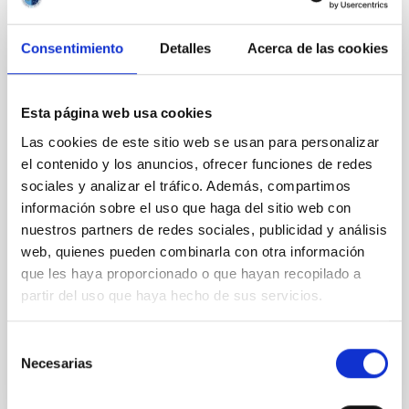
supernovae: Fermi-LAT GeV detection of
SN 2017egm and evidence of a central
Consentimiento
Detalles
Acerca de las cookies
engine
Context. Superluminous supernovae (SLSNe) are a
rare class of transients with peak luminosities
Esta página web usa cookies
10─100 times greater than those of standard core-
Las cookies de este sitio web se usan para personalizar
collapse supernovae (SNe). The mechanisms
el contenido y los anuncios, ofrecer funciones de redes
powering their extreme brightness remain debated,
sociales y analizar el tráfico. Además, compartimos
with circumstellar medium (CSM) interaction, or
energy injection from a central engine like a
información sobre el uso que haga del sitio web con
magnetar wind
nuestros partners de redes sociales, publicidad y análisis
web, quienes pueden combinarla con otra información
Acero, F. et al.
que les haya proporcionado o que hayan recopilado a
Fecha de publicación:
5
2026
partir del uso que haya hecho de sus servicios.
Selección
BIBCODE
2026A&A...709A.229A
Necesarias
de
consentimiento
NÚMERO DE CITAS
2