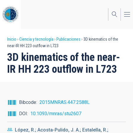
Pasar
al
contenido
principal
Sobrescribir
Inicio
Ciencia y tecnología
Publicaciones
3D kinematics of the
near-IR HH 223 outflow in L723
enlaces
3D kinematics of the near-
de
IR HH 223 outflow in L723
ayuda
a
la
navegación
Bibcode
2015MNRAS.447.2588L
DOI
10.1093/mnras/stu2607
López, R.; Acosta-Pulido, J. A.; Estalella, R.;