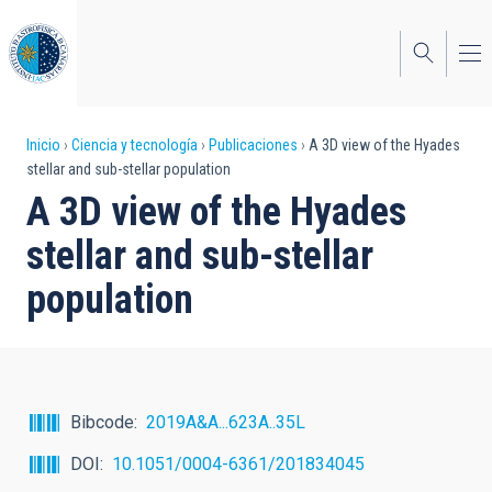
Pasar
al
contenido
principal
Sobrescribir
Inicio
Ciencia y tecnología
Publicaciones
A 3D view of the Hyades
stellar and sub-stellar population
enlaces
A 3D view of the Hyades
de
stellar and sub-stellar
ayuda
population
a
la
navegación
Bibcode
2019A&A...623A..35L
DOI
10.1051/0004-6361/201834045