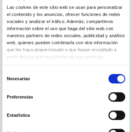
Física estelar e interestelar (FEEI)
Las cookies de este sitio web se usan para personalizar
Cartografiados
Astrometría
el contenido y los anuncios, ofrecer funciones de redes
sociales y analizar el tráfico. Además, compartimos
información sobre el uso que haga del sitio web con
Te puede interesar
nuestros partners de redes sociales, publicidad y análisis
web, quienes pueden combinarla con otra información
que les haya proporcionado o que hayan recopilado a
partir del uso que haya hecho de sus servicios.
CON ÁRBITRO
The impact of star formation histories on
Selección
the inner dark matter density slopes of
Necesarias
de
galaxies
consentimiento
Aims. We aim to investigate the connection between
Preferencias
star formation histories (SFHs) and the inner dark
matter density profiles of simulated galaxies. In
particular, we tested whether the burstiness and
Estadística
temporal distribution of star formation influence the
formation of cored versus cuspy dark matter profiles.
Methods. We homogeneously analysed