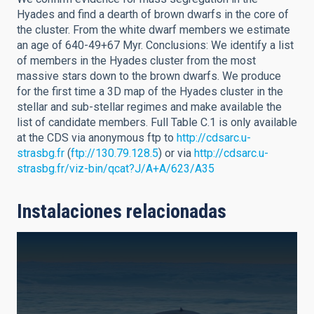
Hyades and find a dearth of brown dwarfs in the core of
the cluster. From the white dwarf members we estimate
an age of 640-49+67 Myr. Conclusions: We identify a list
of members in the Hyades cluster from the most
massive stars down to the brown dwarfs. We produce
for the first time a 3D map of the Hyades cluster in the
stellar and sub-stellar regimes and make available the
list of candidate members. Full Table C.1 is only available
at the CDS via anonymous ftp to
http://cdsarc.u-
strasbg.fr
(
ftp://130.79.128.5
) or via
http://cdsarc.u-
strasbg.fr/viz-bin/qcat?J/A+A/623/A35
Instalaciones relacionadas