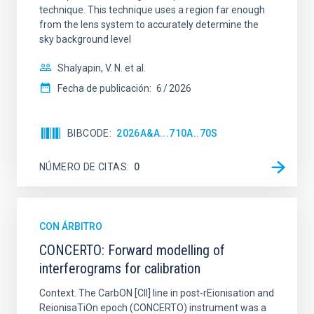
technique. This technique uses a region far enough
from the lens system to accurately determine the
sky background level
Shalyapin, V. N. et al.
Fecha de publicación:
6
2026
BIBCODE
2026A&A...710A..70S
NÚMERO DE CITAS
0
CON ÁRBITRO
CONCERTO: Forward modelling of
interferograms for calibration
Context. The CarbON [CII] line in post-rEionisation and
ReionisaTiOn epoch (CONCERTO) instrument was a