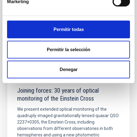
Marketing
Sarrato-Alós, J. et al.
Fecha de publicación:
6
2026
Permitir todas
BIBCODE
2026A&A...710A..95S
Permitir la selección
NÚMERO DE CITAS
1
Denegar
CON ÁRBITRO
Joining forces: 30 years of optical
monitoring of the Einstein Cross
We present extended optical monitoring of the
quadruply-imaged gravitationally lensed quasar QSO
2237+0305, the Einstein Cross, including
observations from different observatories in both
hemispheres and using a new photometric