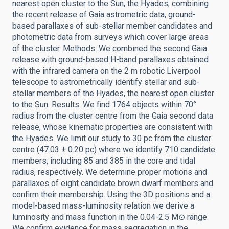
nearest open cluster to the Sun, the Hyades, combining
the recent release of Gaia astrometric data, ground-
based parallaxes of sub-stellar member candidates and
photometric data from surveys which cover large areas
of the cluster. Methods: We combined the second Gaia
release with ground-based H-band parallaxes obtained
with the infrared camera on the 2 m robotic Liverpool
telescope to astrometrically identify stellar and sub-
stellar members of the Hyades, the nearest open cluster
to the Sun. Results: We find 1764 objects within 70°
radius from the cluster centre from the Gaia second data
release, whose kinematic properties are consistent with
the Hyades. We limit our study to 30 pc from the cluster
centre (47.03 ± 0.20 pc) where we identify 710 candidate
members, including 85 and 385 in the core and tidal
radius, respectively. We determine proper motions and
parallaxes of eight candidate brown dwarf members and
confirm their membership. Using the 3D positions and a
model-based mass-luminosity relation we derive a
luminosity and mass function in the 0.04-2.5 M⊙ range.
We confirm evidence for mass segregation in the