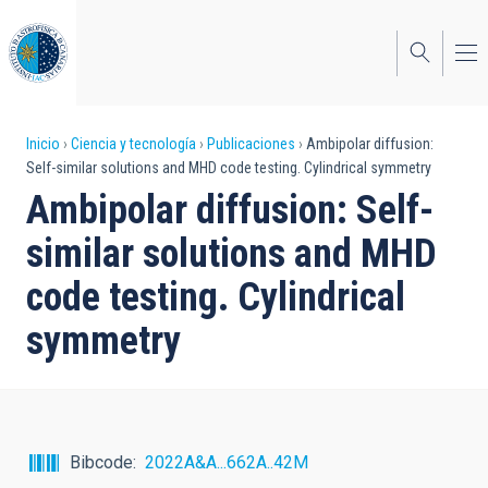
Pasar
al
contenido
principal
Sobrescribir
Inicio
Ciencia y tecnología
Publicaciones
Ambipolar diffusion:
Self-similar solutions and MHD code testing. Cylindrical symmetry
enlaces
Ambipolar diffusion: Self-
de
similar solutions and MHD
ayuda
code testing. Cylindrical
a
symmetry
la
navegación
Bibcode
2022A&A...662A..42M