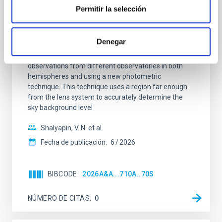
Joining forces: 30 years of optical
Permitir la selección
monitoring of the Einstein Cross
We present extended optical monitoring of the
Denegar
quadruply-imaged gravitationally lensed quasar QSO
2237+0305, the Einstein Cross, including
observations from different observatories in both
hemispheres and using a new photometric
technique. This technique uses a region far enough
from the lens system to accurately determine the
sky background level
Shalyapin, V. N. et al.
Fecha de publicación:
6
2026
BIBCODE
2026A&A...710A..70S
NÚMERO DE CITAS
0