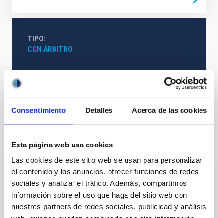
TIPO
CON ÁRBITRO
Física Solar (FS)
Campos magnéticos
Métodos
Consentimiento
Detalles
Acerca de las cookies
Te puede interesar
Esta página web usa cookies
Las cookies de este sitio web se usan para personalizar
el contenido y los anuncios, ofrecer funciones de redes
CON ÁRBITRO
sociales y analizar el tráfico. Además, compartimos
The impact of star formation histories on
información sobre el uso que haga del sitio web con
the inner dark matter density slopes of
nuestros partners de redes sociales, publicidad y análisis
galaxies