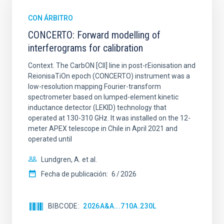
CON ÁRBITRO
CONCERTO: Forward modelling of
interferograms for calibration
Context. The CarbON [CII] line in post-rEionisation and
ReionisaTiOn epoch (CONCERTO) instrument was a
low-resolution mapping Fourier-transform
spectrometer based on lumped-element kinetic
inductance detector (LEKID) technology that
operated at 130-310 GHz. It was installed on the 12-
meter APEX telescope in Chile in April 2021 and
operated until
Lundgren, A. et al.
Fecha de publicación:
6
2026
BIBCODE
2026A&A...710A.230L