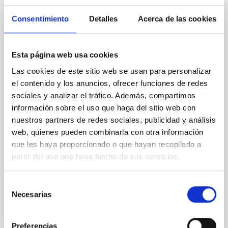
The impact of star formation histories on
the inner dark matter density slopes of
Consentimiento
Detalles
Acerca de las cookies
galaxies
Aims. We aim to investigate the connection between
Esta página web usa cookies
star formation histories (SFHs) and the inner dark
Las cookies de este sitio web se usan para personalizar
matter density profiles of simulated galaxies. In
particular, we tested whether the burstiness and
el contenido y los anuncios, ofrecer funciones de redes
temporal distribution of star formation influence the
sociales y analizar el tráfico. Además, compartimos
formation of cored versus cuspy dark matter profiles.
información sobre el uso que haga del sitio web con
Methods. We homogeneously analysed
nuestros partners de redes sociales, publicidad y análisis
web, quienes pueden combinarla con otra información
Sarrato-Alós, J. et al.
que les haya proporcionado o que hayan recopilado a
Fecha de publicación:
6
2026
partir del uso que haya hecho de sus servicios.
BIBCODE
2026A&A...710A..95S
Selección
Necesarias
de
NÚMERO DE CITAS
1
consentimiento
Preferencias