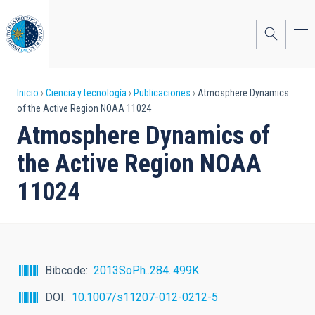
Pasar
al
contenido
principal
Sobrescribir
Inicio
Ciencia y tecnología
Publicaciones
Atmosphere Dynamics
of the Active Region NOAA 11024
enlaces
Atmosphere Dynamics of
de
the Active Region NOAA
ayuda
11024
a
la
navegación
Bibcode
2013SoPh..284..499K
DOI
10.1007/s11207-012-0212-5