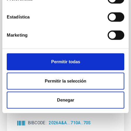
CON ÁRBITRO
Estadística
Joining forces: 30 years of optical
monitoring of the Einstein Cross
Marketing
We present extended optical monitoring of the
quadruply-imaged gravitationally lensed quasar QSO
2237+0305, the Einstein Cross, including
observations from different observatories in both
Permitir todas
hemispheres and using a new photometric
technique. This technique uses a region far enough
from the lens system to accurately determine the
Permitir la selección
sky background level
Shalyapin, V. N. et al.
Denegar
Fecha de publicación:
6
2026
BIBCODE
2026A&A...710A..70S