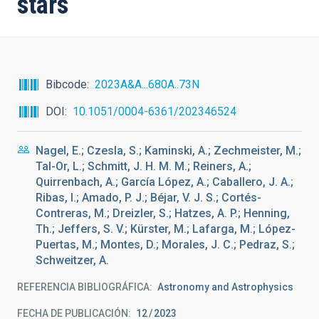
stars
Bibcode
2023A&A...680A..73N
DOI
10.1051/0004-6361/202346524
Nagel, E.; Czesla, S.; Kaminski, A.; Zechmeister, M.;
Tal-Or, L.; Schmitt, J. H. M. M.; Reiners, A.;
Quirrenbach, A.; García López, A.; Caballero, J. A.;
Ribas, I.; Amado, P. J.; Béjar, V. J. S.; Cortés-
Contreras, M.; Dreizler, S.; Hatzes, A. P.; Henning,
Th.; Jeffers, S. V.; Kürster, M.; Lafarga, M.; López-
Puertas, M.; Montes, D.; Morales, J. C.; Pedraz, S.;
Schweitzer, A.
REFERENCIA BIBLIOGRÁFICA
Astronomy and Astrophysics
FECHA DE PUBLICACIÓN:
12
2023