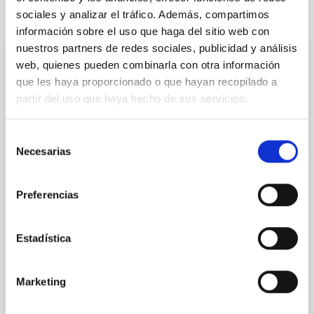
Te puede interesar
sociales y analizar el tráfico. Además, compartimos
información sobre el uso que haga del sitio web con
nuestros partners de redes sociales, publicidad y análisis
CON ÁRBITRO
web, quienes pueden combinarla con otra información
Magnetic Field Alignment with Dense
que les haya proporcionado o que hayan recopilado a
Cores in the Transition between Cloud and
partir del uso que haya hecho de sus servicios.
Core Scales
Selección
In a magnetically dominated model of star formation,
Necesarias
de
we expect to see alignments between the magnetic
consentimiento
field orientation of star-forming dense cores and the
cloud-scale magnetic field. A. Pandhi et al. showed
Preferencias
instead, however, that the orientation of cores and
their angular momentum vectors appear random
with respect to the larger-scale magnetic
Estadística
Yin, Sean et al.
Fecha de publicación:
5
2026
Marketing