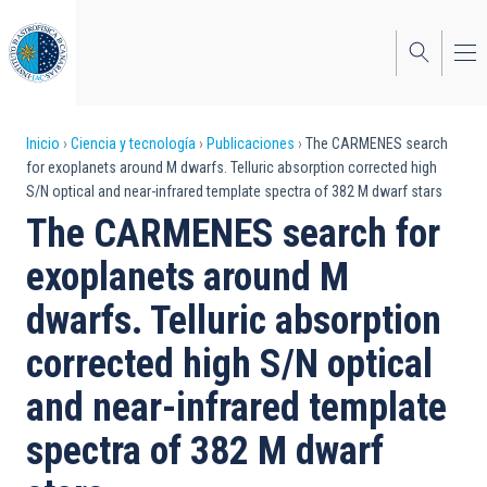
Pasar
al
contenido
principal
Sobrescribir
Inicio
Ciencia y tecnología
Publicaciones
The CARMENES search
for exoplanets around M dwarfs. Telluric absorption corrected high
enlaces
S/N optical and near-infrared template spectra of 382 M dwarf stars
de
The CARMENES search for
ayuda
exoplanets around M
a
dwarfs. Telluric absorption
la
corrected high S/N optical
navegación
and near-infrared template
spectra of 382 M dwarf