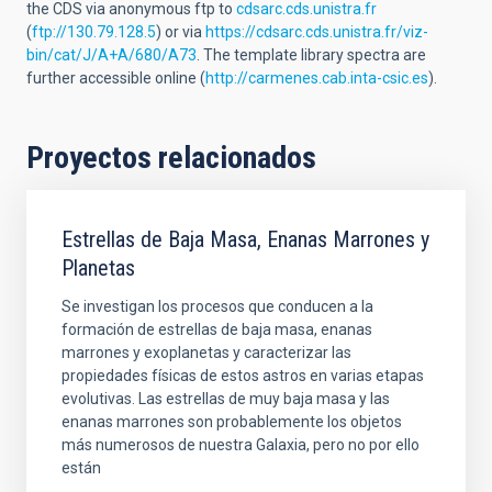
the CDS via anonymous ftp to
cdsarc.cds.unistra.fr
(
ftp://130.79.128.5
) or via
https://cdsarc.cds.unistra.fr/viz-
bin/cat/J/A+A/680/A73
. The template library spectra are
further accessible online (
http://carmenes.cab.inta-csic.es
).
Proyectos relacionados
Estrellas de Baja Masa, Enanas Marrones y
Planetas
Se investigan los procesos que conducen a la
formación de estrellas de baja masa, enanas
marrones y exoplanetas y caracterizar las
propiedades físicas de estos astros en varias etapas
evolutivas. Las estrellas de muy baja masa y las
enanas marrones son probablemente los objetos
más numerosos de nuestra Galaxia, pero no por ello
están