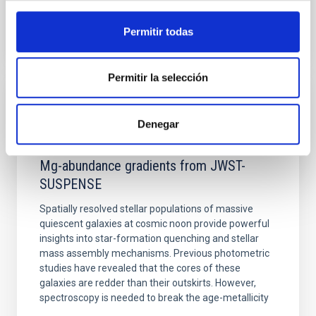
BIBCODE
2026APJ..1003...83Y
Permitir todas
NÚMERO DE CITAS
0
Permitir la selección
CON ÁRBITRO
Denegar
Clues to inside-out quenching in quiescent
galaxies at 1.2 ≲ z ≲ 2.2: Age, Fe-, and
Mg-abundance gradients from JWST-
SUSPENSE
Spatially resolved stellar populations of massive
quiescent galaxies at cosmic noon provide powerful
insights into star-formation quenching and stellar
mass assembly mechanisms. Previous photometric
studies have revealed that the cores of these
galaxies are redder than their outskirts. However,
spectroscopy is needed to break the age-metallicity