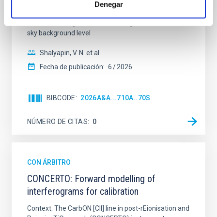
hemispheres and using a new photometric
Denegar
technique. This technique uses a region far enough
from the lens system to accurately determine the
sky background level
Shalyapin, V. N. et al.
Fecha de publicación:
6
2026
BIBCODE
2026A&A...710A..70S
NÚMERO DE CITAS
0
CON ÁRBITRO
CONCERTO: Forward modelling of
interferograms for calibration
Context. The CarbON [CII] line in post-rEionisation and