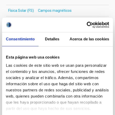
Física Solar (FS)
Campos magnéticos
Te puede interesar
Consentimiento
Detalles
Acerca de las cookies
CON ÁRBITRO
Esta página web usa cookies
The impact of star formation histories on
Las cookies de este sitio web se usan para personalizar
the inner dark matter density slopes of
el contenido y los anuncios, ofrecer funciones de redes
galaxies
sociales y analizar el tráfico. Además, compartimos
información sobre el uso que haga del sitio web con
Aims. We aim to investigate the connection between
nuestros partners de redes sociales, publicidad y análisis
star formation histories (SFHs) and the inner dark
matter density profiles of simulated galaxies. In
web, quienes pueden combinarla con otra información
particular, we tested whether the burstiness and
que les haya proporcionado o que hayan recopilado a
temporal distribution of star formation influence the
partir del uso que haya hecho de sus servicios.
formation of cored versus cuspy dark matter profiles.