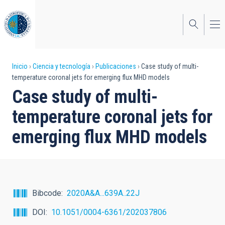
Pasar
al
contenido
principal
Sobrescribir
Inicio
Ciencia y tecnología
Publicaciones
Case study of multi-
temperature coronal jets for emerging flux MHD models
enlaces
Case study of multi-
de
temperature coronal jets for
ayuda
emerging flux MHD models
a
la
navegación
Bibcode
2020A&A...639A..22J
DOI
10.1051/0004-6361/202037806