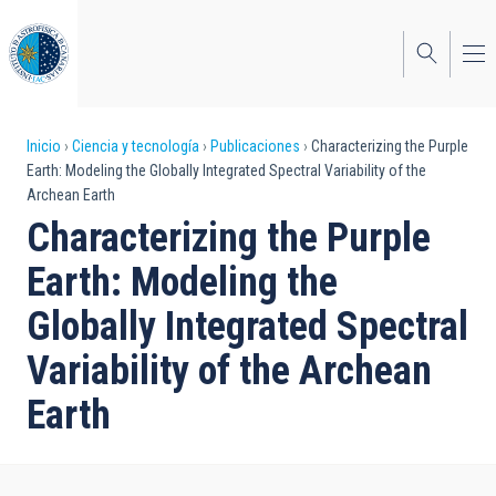
Pasar
al
contenido
principal
Sobrescribir
Inicio
Ciencia y tecnología
Publicaciones
Characterizing the Purple
Earth: Modeling the Globally Integrated Spectral Variability of the
enlaces
Archean Earth
de
Characterizing the Purple
ayuda
Earth: Modeling the
a
Globally Integrated Spectral
la
Variability of the Archean
navegación
Earth