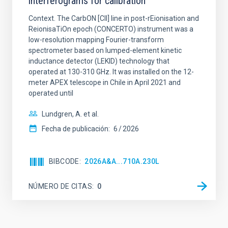
interferograms for calibration
Context. The CarbON [CII] line in post-rEionisation and
ReionisaTiOn epoch (CONCERTO) instrument was a
low-resolution mapping Fourier-transform
spectrometer based on lumped-element kinetic
inductance detector (LEKID) technology that
operated at 130-310 GHz. It was installed on the 12-
meter APEX telescope in Chile in April 2021 and
operated until
Lundgren, A. et al.
Fecha de publicación:
6
2026
BIBCODE
2026A&A...710A.230L
NÚMERO DE CITAS
0