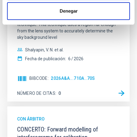
2237+0305, the Einstein Cross, including
Denegar
observations from different observatories in both
hemispheres and using a new photometric
technique. This technique uses a region far enough
from the lens system to accurately determine the
sky background level
Shalyapin, V. N. et al.
Fecha de publicación:
6
2026
BIBCODE
2026A&A...710A..70S
NÚMERO DE CITAS
0
CON ÁRBITRO
CONCERTO: Forward modelling of