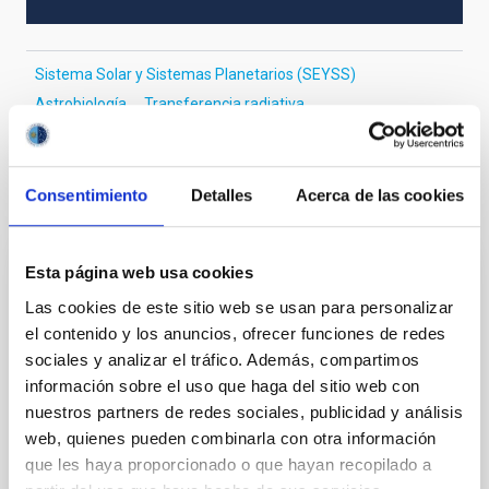
Sistema Solar y Sistemas Planetarios (SEYSS)
Astrobiología
Transferencia radiativa
Consentimiento
Detalles
Acerca de las cookies
Te puede interesar
Esta página web usa cookies
CON ÁRBITRO
Las cookies de este sitio web se usan para personalizar
The impact of star formation histories on
el contenido y los anuncios, ofrecer funciones de redes
the inner dark matter density slopes of
sociales y analizar el tráfico. Además, compartimos
galaxies
información sobre el uso que haga del sitio web con
nuestros partners de redes sociales, publicidad y análisis
Aims. We aim to investigate the connection between
web, quienes pueden combinarla con otra información
star formation histories (SFHs) and the inner dark
que les haya proporcionado o que hayan recopilado a
matter density profiles of simulated galaxies. In
particular, we tested whether the burstiness and