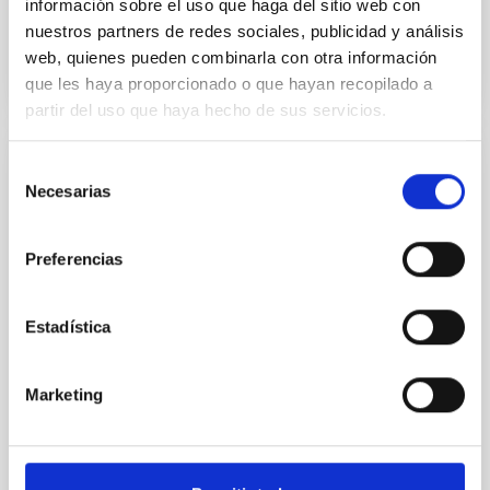
información sobre el uso que haga del sitio web con
BIBCODE
2026A&A...710A.158C
nuestros partners de redes sociales, publicidad y análisis
web, quienes pueden combinarla con otra información
NÚMERO DE CITAS
7
que les haya proporcionado o que hayan recopilado a
partir del uso que haya hecho de sus servicios.
Selección
CON ÁRBITRO
Necesarias
de
An adolescent and near-resonant planetary
consentimiento
system near the end of photoevaporation
Preferencias
Young exoplanets provide vital insights into the early
dynamical and atmospheric evolution of planetary
systems. Many multi-planet systems younger than
Estadística
100 Myr exhibit mean-motion resonances, probably
established through convergent disk migration. Over
time, however, these resonant chains are often
Marketing
disrupted, mirroring the Nice model proposed for
Wang, Mu-Tian et al.