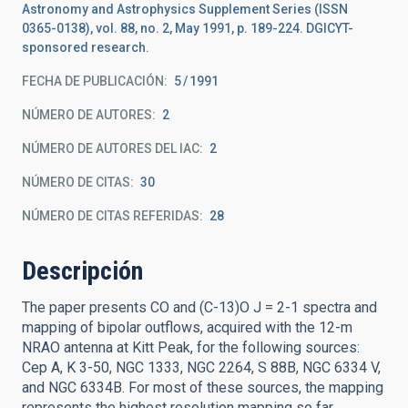
Astronomy and Astrophysics Supplement Series (ISSN
0365-0138), vol. 88, no. 2, May 1991, p. 189-224. DGICYT-
sponsored research.
FECHA DE PUBLICACIÓN:
5
1991
NÚMERO DE AUTORES
2
NÚMERO DE AUTORES DEL IAC
2
NÚMERO DE CITAS
30
NÚMERO DE CITAS REFERIDAS
28
Descripción
The paper presents CO and (C-13)O J = 2-1 spectra and
mapping of bipolar outflows, acquired with the 12-m
NRAO antenna at Kitt Peak, for the following sources:
Cep A, K 3-50, NGC 1333, NGC 2264, S 88B, NGC 6334 V,
and NGC 6334B. For most of these sources, the mapping
represents the highest resolution mapping so far