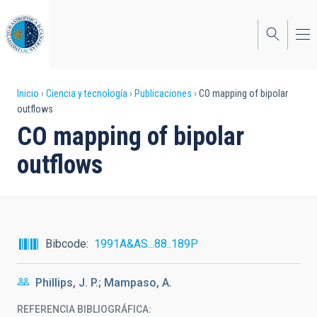
Pasar
al
contenido
principal
Sobrescribir
Inicio
Ciencia y tecnología
Publicaciones
CO mapping of bipolar
outflows
enlaces
CO mapping of bipolar
de
outflows
ayuda
a
la
navegación
Bibcode
1991A&AS...88..189P
Phillips, J. P.; Mampaso, A.
REFERENCIA BIBLIOGRÁFICA