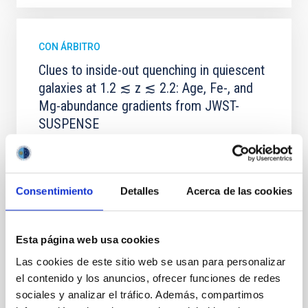
CON ÁRBITRO
Clues to inside-out quenching in quiescent
galaxies at 1.2 ≲ z ≲ 2.2: Age, Fe-, and
Mg-abundance gradients from JWST-
SUSPENSE
Spatially resolved stellar populations of massive
quiescent galaxies at cosmic noon provide powerful
insights into star-formation quenching and stellar
Consentimiento
Detalles
Acerca de las cookies
mass assembly mechanisms. Previous photometric
studies have revealed that the cores of these
galaxies are redder than their outskirts. However,
spectroscopy is needed to break the age-metallicity
Esta página web usa cookies
Las cookies de este sitio web se usan para personalizar
Cheng, Chloe M. et al.
el contenido y los anuncios, ofrecer funciones de redes
Fecha de publicación:
6
2026
sociales y analizar el tráfico. Además, compartimos