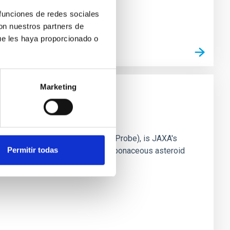
 funciones de redes sociales
con nuestros partners de
ue les haya proporcionado o
Marketing
ifune
dous Asteroid Reconnaissance Probe), is JAXA's
Permitir todas
arth with the samples from the carbonaceous asteroid