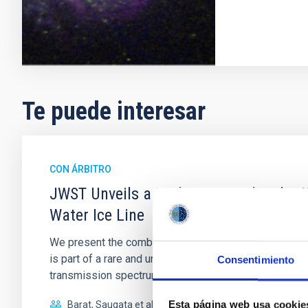
Te puede interesar
CON ÁRBITRO
JWST Unveils a High Mean Molecular W
Water Ice Line
We present the combined JWST/NIRSpec/G395H and NI
is part of a rare and unique multiplanet system, TOI-
Consentimiento
transmission spectrum of
Esta página web usa cookie
Barat, Saugata et al.