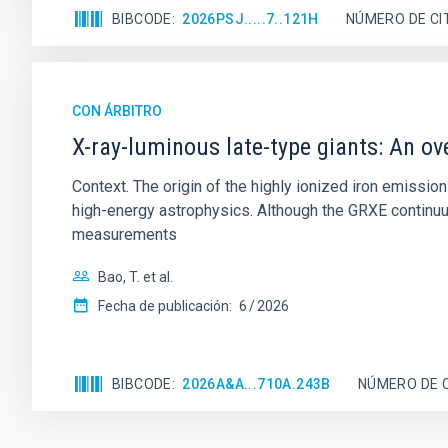
BIBCODE
2026PSJ.....7..121H
NÚMERO DE CI
CON ÁRBITRO
X-ray-luminous late-type giants: An ov
Context. The origin of the highly ionized iron emissio
high-energy astrophysics. Although the GRXE continuu
measurements
Bao, T. et al.
Fecha de publicación:
6
2026
BIBCODE
2026A&A...710A.243B
NÚMERO DE 