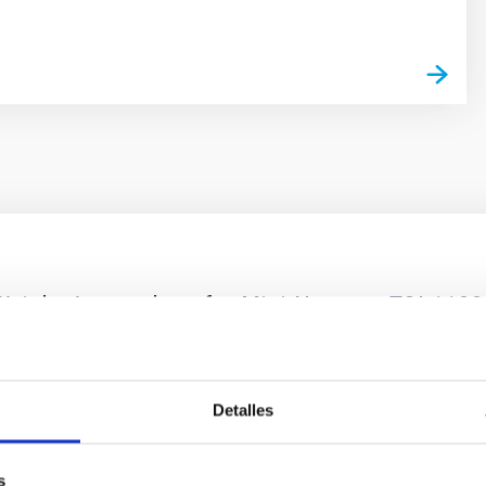
eight Atmosphere for Mini-Neptune TOI-1130 
RISS/SOSS transmission spectrum of a warm mini-Neptune, TOI
1130, which hosts an inner mini-Neptune and an outer hot Jupiter
Detalles
s