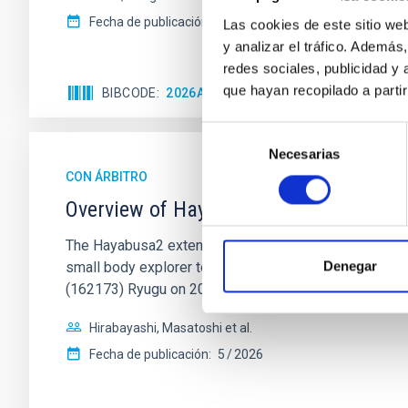
Fecha de publicación:
5
2026
Las cookies de este sitio we
y analizar el tráfico. Ademá
redes sociales, publicidad y
que hayan recopilado a parti
BIBCODE
2026APJ..1002L..32B
NÚMERO DE C
Selección
Necesarias
de
consentimiento
CON ÁRBITRO
Overview of Hayabusa2 Extended Missio
The Hayabusa2 extended mission, nicknamed Hayabus
Denegar
small body explorer to conduct science and engineerin
(162173) Ryugu on 2020
Hirabayashi, Masatoshi et al.
Fecha de publicación:
5
2026