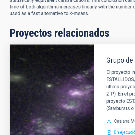
statistically equivalent classifications. This conclusion ca
time of both algorithms increases linearly with the number
used as a fast alternative to k-means.
Proyectos relacionados
Grupo de 
El proyecto i
ESTALLIDOS, f
ultimo proye
2-P). En el p
proyecto EST
(Starbursts o
Casiana
M
En ejecuci