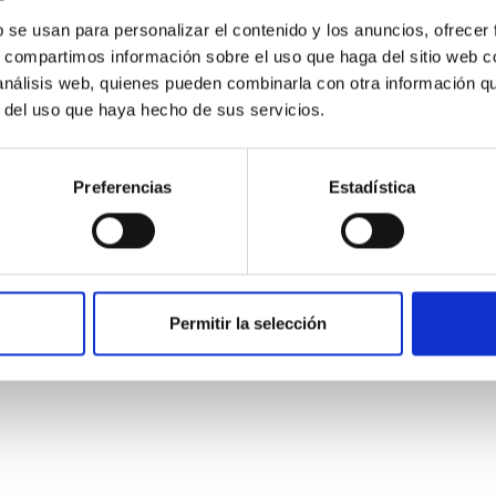
b se usan para personalizar el contenido y los anuncios, ofrecer
s, compartimos información sobre el uso que haga del sitio web 
 análisis web, quienes pueden combinarla con otra información q
r del uso que haya hecho de sus servicios.
ITAS
0
Preferencias
Estadística
n's Flyby of Near-Earth Asteroid (98943) Tor
a2# (# is pronounced SHARP, which stands for the Small Hazar
Permitir la selección
g investigations in space. After the successful return to the E