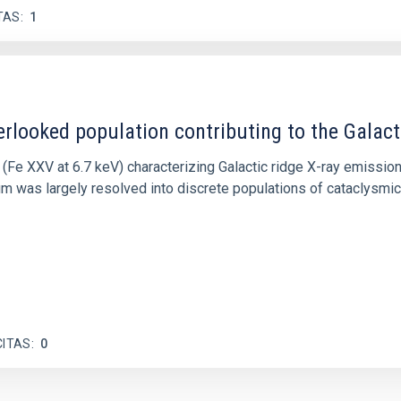
TAS
1
erlooked population contributing to the Galacti
n (Fe XXV at 6.7 keV) characterizing Galactic ridge X-ray emissi
m was largely resolved into discrete populations of cataclysmic 
CITAS
0