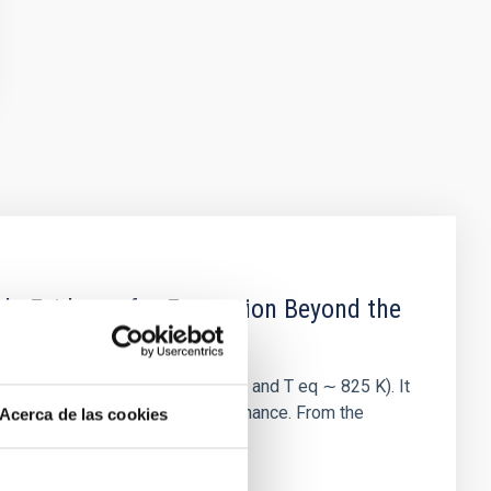
b: Evidence for Formation Beyond the
-1130 b (3.66 R ⊕, 19.8 M ⊕, and T eq ∼ 825 K). It
 locked in a 2:1 mean motion resonance. From the
Acerca de las cookies