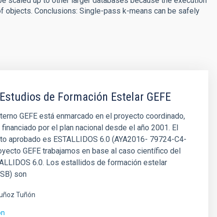
n be scaled up to other larger databases because the execution
 of objects. Conclusions: Single-pass k-means can be safely
Estudios de Formación Estelar GEFE
nterno GEFE está enmarcado en el proyecto coordinado,
inanciado por el plan nacional desde el año 2001. El
cto aprobado es ESTALLIDOS 6.0 (AYA2016- 79724-C4-
royecto GEFE trabajamos en base al caso científico del
ALLIDOS 6.0. Los estallidos de formación estelar
 SB) son
uñoz Tuñón
ón