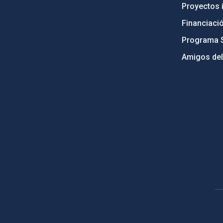
Proyectos i
Financiaci
Programa 
Amigos del
PostFooter > Newsletter link