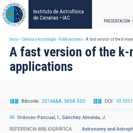
Pasar
al
Instituto de Astrofísica
contenido
de Canarias • IAC
PRESENTACIÓN
principal
Navega
Sobrescribir
Inicio
Ciencia y tecnología
Publicaciones
A fast version of the k-mean
principa
A fast version of the k
enlaces
applications
de
ayuda
a
Bibcode
2014A&A...565A..53O
DOI
10.105
la
Ordovás-Pascual, I.; Sánchez Almeida, J.
navegación
REFERENCIA BIBLIOGRÁFICA
Astronomy and Astrophy