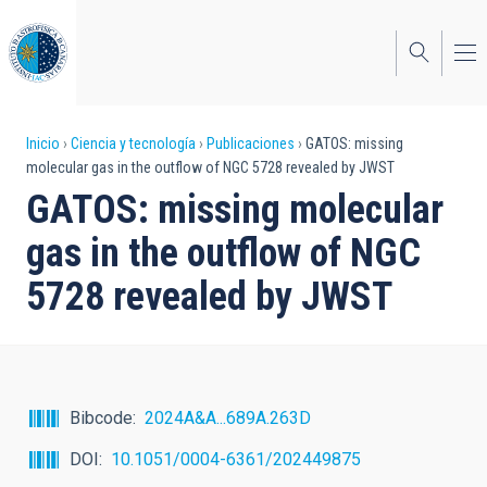
Pasar
al
contenido
principal
Sobrescribir
Inicio
Ciencia y tecnología
Publicaciones
GATOS: missing
molecular gas in the outflow of NGC 5728 revealed by JWST
enlaces
GATOS: missing molecular
de
gas in the outflow of NGC
ayuda
5728 revealed by JWST
a
la
navegación
Bibcode
2024A&A...689A.263D
DOI
10.1051/0004-6361/202449875