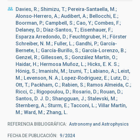
Davies, R.; Shimizu, T.; Pereira-Santaella, M.;
Alonso-Herrero, A.; Audibert, A.; Bellocchi, E.;
Boorman, P.; Campbell, S.; Cao, Y.; Combes, F.;
Delaney, D.; Díaz-Santos, T.; Eisenhauer, F.;
Esparza Arredondo, D.; Feuchtgruber, H.; Förster
Schreiber, N. M.; Fuller, L.; Gandhi, P.; García-
Bernete, I.; García-Burillo, S.; García-Lorenzo, B.;
Genzel, R.; Gillessen, S.; González Martín, O.;
Haidar, H.; Hermosa Muñoz, L.; Hicks, E. K. S.;
Hönig, S.; Imanishi, M.; Izumi, T.; Labiano, A.; Leist,
M.; Levenson, N. A.; Lopez-Rodriguez, E.; Lutz, D.;
Ott, T.; Packham, C.; Rabien, S.; Ramos Almeida, C.;
Ricci, C.; Rigopoulou, D.; Rosario, D.; Rouan, D.;
Santos, D. J. D.; Shangguan, J.; Stalevski, M.;
Sternberg, A.; Sturm, E.; Tacconi, L.; Villar Martín,
M.; Ward, M.; Zhang, L.
REFERENCIA BIBLIOGRÁFICA
Astronomy and Astrophysics
FECHA DE PUBLICACIÓN:
9
2024