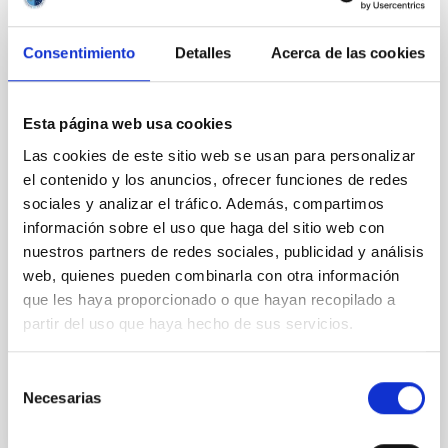
CON ÁRBITRO
Magnetic Field Alignment with Dense
Consentimiento
Detalles
Acerca de las cookies
Cores in the Transition between Cloud and
Core Scales
In a magnetically dominated model of star formation,
Esta página web usa cookies
we expect to see alignments between the magnetic
Las cookies de este sitio web se usan para personalizar
field orientation of star-forming dense cores and the
el contenido y los anuncios, ofrecer funciones de redes
cloud-scale magnetic field. A. Pandhi et al. showed
sociales y analizar el tráfico. Además, compartimos
instead, however, that the orientation of cores and
their angular momentum vectors appear random
información sobre el uso que haga del sitio web con
with respect to the larger-scale magnetic
nuestros partners de redes sociales, publicidad y análisis
web, quienes pueden combinarla con otra información
Yin, Sean et al.
que les haya proporcionado o que hayan recopilado a
Fecha de publicación:
5
2026
partir del uso que haya hecho de sus servicios.
Selección
BIBCODE
2026APJ..1003...83Y
Necesarias
de
consentimiento
NÚMERO DE CITAS
0