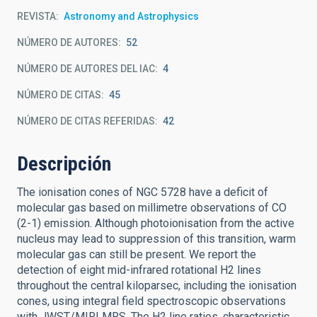
REVISTA
Astronomy and Astrophysics
NÚMERO DE AUTORES
52
NÚMERO DE AUTORES DEL IAC
4
NÚMERO DE CITAS
45
NÚMERO DE CITAS REFERIDAS
42
Descripción
The ionisation cones of NGC 5728 have a deficit of
molecular gas based on millimetre observations of CO
(2-1) emission. Although photoionisation from the active
nucleus may lead to suppression of this transition, warm
molecular gas can still be present. We report the
detection of eight mid-infrared rotational H2 lines
throughout the central kiloparsec, including the ionisation
cones, using integral field spectroscopic observations
with JWST/MIRI MRS. The H2 line ratios, characteristic