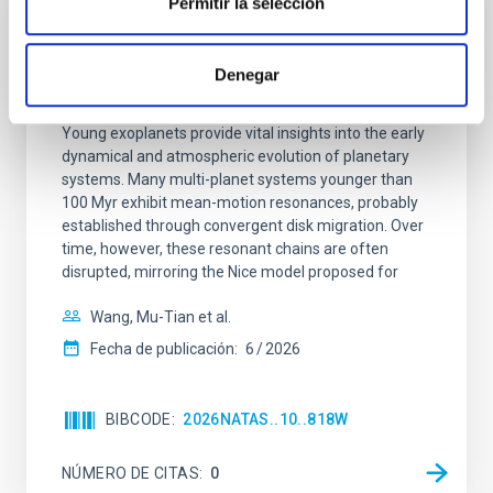
Permitir la selección
CON ÁRBITRO
An adolescent and near-resonant planetary
Denegar
system near the end of photoevaporation
Young exoplanets provide vital insights into the early
dynamical and atmospheric evolution of planetary
systems. Many multi-planet systems younger than
100 Myr exhibit mean-motion resonances, probably
established through convergent disk migration. Over
time, however, these resonant chains are often
disrupted, mirroring the Nice model proposed for
Wang, Mu-Tian et al.
Fecha de publicación:
6
2026
BIBCODE
2026NATAS..10..818W
NÚMERO DE CITAS
0