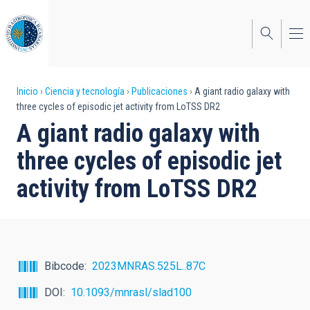
Pasar
al
contenido
principal
Sobrescribir
Inicio
Ciencia y tecnología
Publicaciones
A giant radio galaxy with
three cycles of episodic jet activity from LoTSS DR2
enlaces
A giant radio galaxy with
de
three cycles of episodic jet
ayuda
activity from LoTSS DR2
a
la
navegación
Bibcode
2023MNRAS.525L..87C
DOI
10.1093/mnrasl/slad100