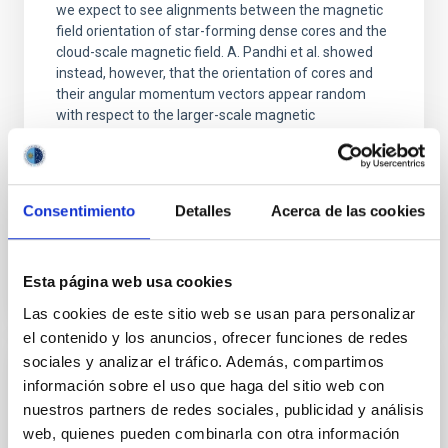
we expect to see alignments between the magnetic
field orientation of star-forming dense cores and the
cloud-scale magnetic field. A. Pandhi et al. showed
instead, however, that the orientation of cores and
their angular momentum vectors appear random
with respect to the larger-scale magnetic
Yin, Sean et al.
Fecha de publicación:
5
2026
Consentimiento
Detalles
Acerca de las cookies
BIBCODE
2026APJ..1003...83Y
Esta página web usa cookies
NÚMERO DE CITAS
0
Las cookies de este sitio web se usan para personalizar
el contenido y los anuncios, ofrecer funciones de redes
sociales y analizar el tráfico. Además, compartimos
CON ÁRBITRO
información sobre el uso que haga del sitio web con
nuestros partners de redes sociales, publicidad y análisis
Clues to inside-out quenching in quiescent
web, quienes pueden combinarla con otra información
galaxies at 1.2 ≲ z ≲ 2.2: Age, Fe-, and