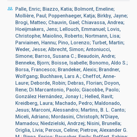
Palle, Enric; Biazzo, Katia; Bolmont, Emeline;
Mollière, Paul; Poppenhaeger, Katja; Birkby, Jayne;
Brogi, Matteo; Chauvin, Gael; Chiavassa, Andrea;
Hoeijmakers, Jens; Lellouch, Emmanuel; Lovis,
Christophe; Maiolino, Roberto; Nortmann, Lisa;
Parviainen, Hannu; Pino, Lorenzo; Turbet, Martin;
Weder, Jesse; Albrecht, Simon; Antoniucci,
Simone; Barros, Susana C.; Beaudoin, Andre;
Benneke, Bjorn; Boisse, Isabelle; Bonomo, Aldo S.;
Borsa, Francesco; Brandeker, Alexis; Brandner,
Wolfgang; Buchhave, Lars A.; Cheffot, Anne-
Laure; Deborde, Robin; Debras, Florian; Doyon,
Rene; Di Marcantonio, Paolo; Giacobbe, Paolo;
González Hernández, Jonay I.; Helled, Ravit;
Kreidberg, Laura; Machado, Pedro; Maldonado,
Jesus; Marconi, Alessandro; Martins, B. L. Canto;
Miceli, Adriano; Mordasini, Christoph; N'Diaye,
Mamadou; Niedzielski, Andrzej; Nisini, Brunella;
Origlia, Livia; Peroux, Celine; Pietrow, Alexander G.
M.; Pinna, Enrico; Rauscher, Emily; Reffert, Sabine;