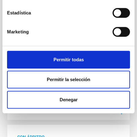
Core Scales
Estadística
In a magnetically dominated model of star formation,
we expect to see alignments between the magnetic
field orientation of star-forming dense cores and the
Marketing
cloud-scale magnetic field. A. Pandhi et al. showed
instead, however, that the orientation of cores and
their angular momentum vectors appear random
with respect to the larger-scale magnetic
Permitir todas
Yin, Sean et al.
Fecha de publicación:
5
2026
Permitir la selección
BIBCODE
2026APJ..1003...83Y
Denegar
NÚMERO DE CITAS
0