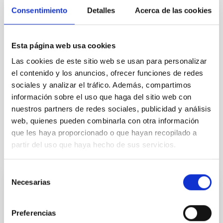
Consentimiento
Detalles
Acerca de las cookies
TIPO
CON ÁRBITRO
Esta página web usa cookies
Las cookies de este sitio web se usan para personalizar
el contenido y los anuncios, ofrecer funciones de redes
Sistema Solar y Sistemas Planetarios (SEYSS)
sociales y analizar el tráfico. Además, compartimos
Física estelar e interestelar (FEEI)
información sobre el uso que haga del sitio web con
Exoplanetas
nuestros partners de redes sociales, publicidad y análisis
web, quienes pueden combinarla con otra información
que les haya proporcionado o que hayan recopilado a
partir del uso que haya hecho de sus servicios.
Te puede interesar
Selección
Necesarias
de
CON ÁRBITRO
consentimiento
Magnetic Field Alignment with Dense
Preferencias
Cores in the Transition between Cloud and