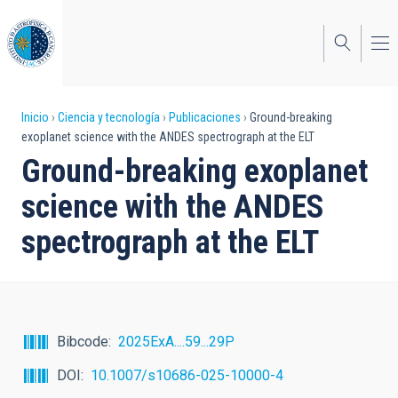
Pasar
al
contenido
principal
Sobrescribir
Inicio
Ciencia y tecnología
Publicaciones
Ground-breaking
exoplanet science with the ANDES spectrograph at the ELT
enlaces
Ground-breaking exoplanet
de
science with the ANDES
ayuda
spectrograph at the ELT
a
la
navegación
Bibcode
2025ExA....59...29P
DOI
10.1007/s10686-025-10000-4