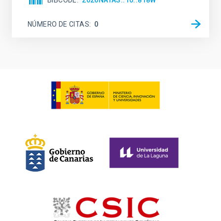
BIBCODE
2026NATAS..10..818W
NÚMERO DE CITAS
0