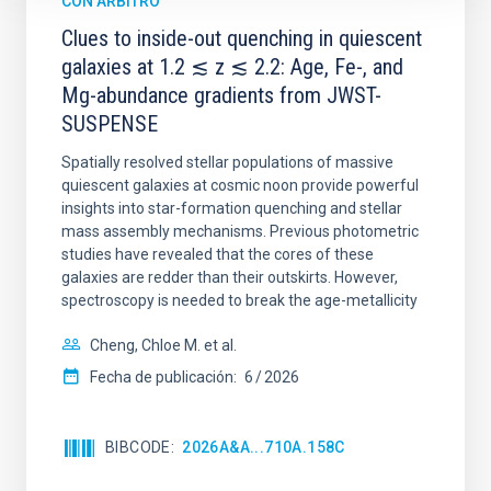
CON ÁRBITRO
Clues to inside-out quenching in quiescent
galaxies at 1.2 ≲ z ≲ 2.2: Age, Fe-, and
Mg-abundance gradients from JWST-
SUSPENSE
Spatially resolved stellar populations of massive
quiescent galaxies at cosmic noon provide powerful
insights into star-formation quenching and stellar
mass assembly mechanisms. Previous photometric
studies have revealed that the cores of these
galaxies are redder than their outskirts. However,
spectroscopy is needed to break the age-metallicity
Cheng, Chloe M. et al.
Fecha de publicación:
6
2026
BIBCODE
2026A&A...710A.158C