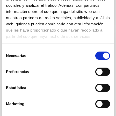
sociales y analizar el tráfico. Además, compartimos
BIBCODE
2026A&A...710A..95S
información sobre el uso que haga del sitio web con
nuestros partners de redes sociales, publicidad y análisis
NÚMERO DE CITAS
1
web, quienes pueden combinarla con otra información
que les haya proporcionado o que hayan recopilado a
partir del uso que haya hecho de sus servicios.
CON ÁRBITRO
Joining forces: 30 years of optical
Selección
monitoring of the Einstein Cross
Necesarias
de
consentimiento
We present extended optical monitoring of the
quadruply-imaged gravitationally lensed quasar QSO
Preferencias
2237+0305, the Einstein Cross, including
observations from different observatories in both
hemispheres and using a new photometric
Estadística
technique. This technique uses a region far enough
from the lens system to accurately determine the
sky background level
Marketing
Shalyapin, V. N. et al.