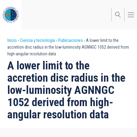
Pasar
al
contenido
principal
Sobrescribir
Inicio
Ciencia y tecnología
Publicaciones
A lower limit to the
accretion disc radius in the low-luminosity AGNNGC 1052 derived from
enlaces
high-angular resolution data
de
A lower limit to the
ayuda
accretion disc radius in the
a
low-luminosity AGNNGC
la
1052 derived from high-
navegación
angular resolution data