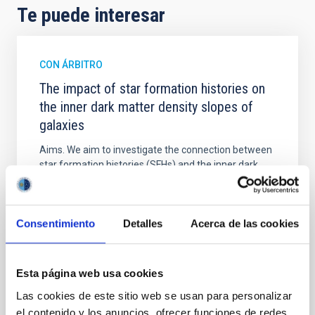
Te puede interesar
CON ÁRBITRO
The impact of star formation histories on
the inner dark matter density slopes of
galaxies
Aims. We aim to investigate the connection between
star formation histories (SFHs) and the inner dark
matter density profiles of simulated galaxies. In
particular, we tested whether the burstiness and
temporal distribution of star formation influence the
Consentimiento
Detalles
Acerca de las cookies
formation of cored versus cuspy dark matter profiles.
Methods. We homogeneously analysed
Sarrato-Alós, J. et al.
Esta página web usa cookies
Fecha de publicación:
6
2026
Las cookies de este sitio web se usan para personalizar
el contenido y los anuncios, ofrecer funciones de redes