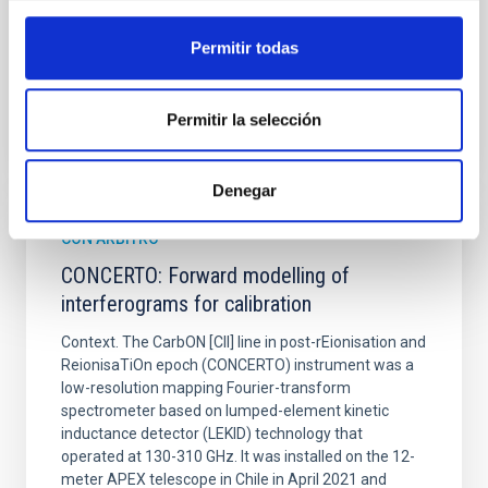
Fecha de publicación:
6
2026
Permitir todas
BIBCODE
2026A&A...710A..70S
Permitir la selección
NÚMERO DE CITAS
0
Denegar
CON ÁRBITRO
CONCERTO: Forward modelling of
interferograms for calibration
Context. The CarbON [CII] line in post-rEionisation and
ReionisaTiOn epoch (CONCERTO) instrument was a
low-resolution mapping Fourier-transform
spectrometer based on lumped-element kinetic
inductance detector (LEKID) technology that
operated at 130-310 GHz. It was installed on the 12-
meter APEX telescope in Chile in April 2021 and