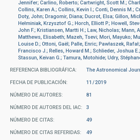
Jennifer; Carlino, Roberto; Cartwright, Scott M.; Char
Collins, Karen A.; Collins, Kevin I.; Conti, Dennis M.; 
Doty, John; Dragomir, Diana; Ducrot, Elsa; Gillon, Mic
Hełminiak, Krzysztof G.; Horch, Elliott P.; Howell, Ste
John F.; Kristiansen, Martti H.; Law, Nicholas; Mann,
Matthews, Elisabeth; Mazeh, Tsevi; Mori, Mayuko; Murg
Louise D.; Ottoni, Gaël; Palle, Enric; Pawłaszek, Raf
Francisco J.; Relles, Howard M.; Schlieder, Joshua E.
Stassun, Keivan G.; Tamura, Motohide; Udry, Stéphane; 
REFERENCIA BIBLIOGRÁFICA
The Astronomical Jour
FECHA DE PUBLICACIÓN:
11
2019
NÚMERO DE AUTORES
81
NÚMERO DE AUTORES DEL IAC
3
NÚMERO DE CITAS
49
NÚMERO DE CITAS REFERIDAS
49