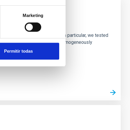
Marketing
laxies
ofiles of simulated galaxies. In particular, we tested
rk matter profiles. Methods. We homogeneously
Permitir todas