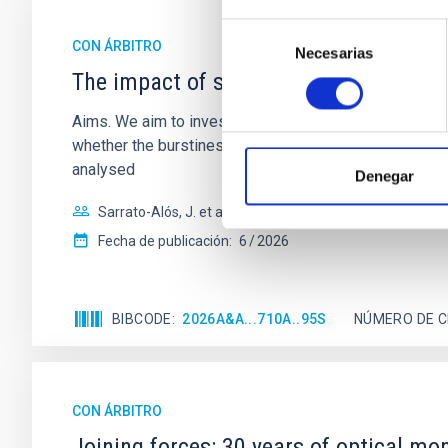
Selección
CON ÁRBITRO
Necesarias
de
The impact of star formation histories
consentimiento
Aims. We aim to investigate the connection between sta
whether the burstiness and temporal distribution of 
analysed
Denegar
Sarrato-Alós, J. et al.
Fecha de publicación:
6
2026
BIBCODE
2026A&A...710A..95S
NÚMERO DE C
CON ÁRBITRO
Joining forces: 30 years of optical mon