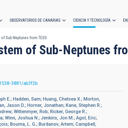
OBSERVATORIOS DE CANARIAS
CIENCIA Y TECNOLOGÍA
EN
ción
m of Sub-Neptunes from TESS
l
ystem of Sub-Neptunes f
1538-3881/ab3f2b
seph E.; Hadden, Sam; Huang, Chelsea X.; Morton,
n, Jason D.; Horner, Jonathan; Kane, Stephen R.;
ndrew; Wittenmyer, Rob; Ricker, George R.;
; Winn, Joshua N.; Jenkins, Jon M.; Agol, Eric;
çois; Bouma, L. G.; Burdanov, Artem; Campbell,