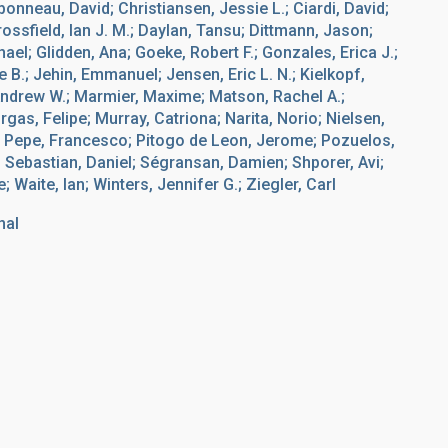
bonneau, David; Christiansen, Jessie L.; Ciardi, David;
Crossfield, Ian J. M.; Daylan, Tansu; Dittmann, Jason;
hael; Glidden, Ana; Goeke, Robert F.; Gonzales, Erica J.;
ve B.; Jehin, Emmanuel; Jensen, Eric L. N.; Kielkopf,
 Andrew W.; Marmier, Maxime; Matson, Rachel A.;
as, Felipe; Murray, Catriona; Narita, Norio; Nielsen,
ał; Pepe, Francesco; Pitogo de Leon, Jerome; Pozuelos,
; Sebastian, Daniel; Ségransan, Damien; Shporer, Avi;
Waite, Ian; Winters, Jennifer G.; Ziegler, Carl
nal