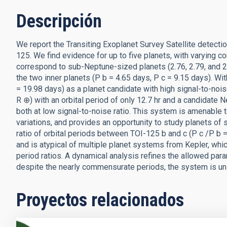
Descripción
We report the Transiting Exoplanet Survey Satellite detectio
125. We find evidence for up to five planets, with varying co
correspond to sub-Neptune-sized planets (2.76, 2.79, and 2.9
the two inner planets (P b = 4.65 days, P c = 9.15 days). Wit
= 19.98 days) as a planet candidate with high signal-to-nois
R ⊕) with an orbital period of only 12.7 hr and a candidate 
both at low signal-to-noise ratio. This system is amenable t
variations, and provides an opportunity to study planets of 
ratio of orbital periods between TOI-125 b and c (P c /P b =
and is atypical of multiple planet systems from Kepler, whic
period ratios. A dynamical analysis refines the allowed pa
despite the nearly commensurate periods, the system is unl
Proyectos relacionados