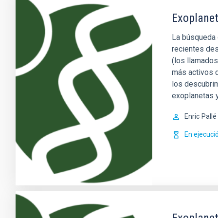
Exoplanet
La búsqueda d
recientes des
(los llamados
más activos d
los descubri
exoplanetas 
Enric
Pallé
En ejecuci