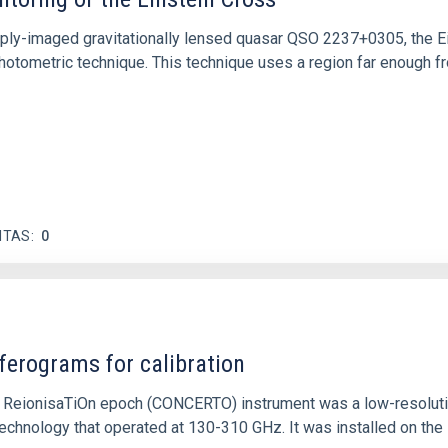
ply-imaged gravitationally lensed quasar QSO 2237+0305, the Ein
otometric technique. This technique uses a region far enough f
ITAS
0
ferograms for calibration
 and ReionisaTiOn epoch (CONCERTO) instrument was a low-resolu
echnology that operated at 130-310 GHz. It was installed on the