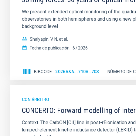
We present extended optical monitoring of the quadru
observatories in both hemispheres and using a new ph
background level
Shalyapin, V. N. et al.
Fecha de publicación:
6
2026
BIBCODE
2026A&A...710A..70S
NÚMERO DE C
CON ÁRBITRO
CONCERTO: Forward modelling of inter
Context. The CarbON [CII] line in post-rEionisation
lumped-element kinetic inductance detector (LEKID) t