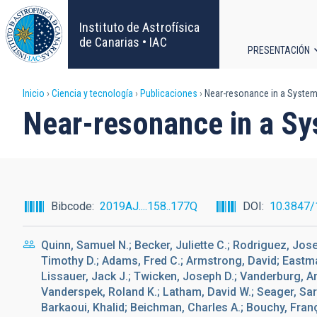
Pasar
al
Instituto de Astrofísica
contenido
de Canarias • IAC
PRESENTACIÓN
principal
Navega
Sobrescribir
Inicio
Ciencia y tecnología
Publicaciones
Near-resonance in a Syste
principa
Near-resonance in a S
enlaces
de
ayuda
Bibcode
2019AJ....158..177Q
DOI
10.3847/
a
Quinn, Samuel N.; Becker, Juliette C.; Rodriguez, Jo
la
Timothy D.; Adams, Fred C.; Armstrong, David; Eastma
Lissauer, Jack J.; Twicken, Joseph D.; Vanderburg, A
navegación
Vanderspek, Roland K.; Latham, David W.; Seager, Sara
Barkaoui, Khalid; Beichman, Charles A.; Bouchy, Fran