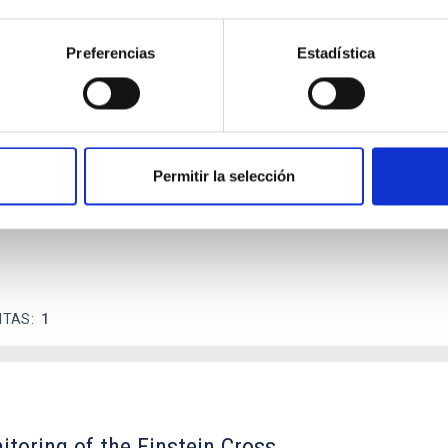
Preferencias
Estadística
 on the inner dark matter density slopes of ga
r formation histories (SFHs) and the inner dark matter density pr
star formation influence the formation of cored versus cuspy da
Permitir la selección
ITAS
1
itoring of the Einstein Cross