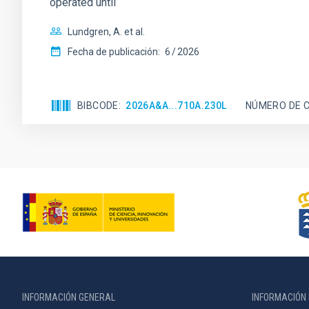
operated until
Lundgren, A. et al.
Fecha de publicación:
6
2026
BIBCODE
2026A&A...710A.230L
NÚMERO DE C
INFORMACIÓN GENERAL
INFORMACIÓN 