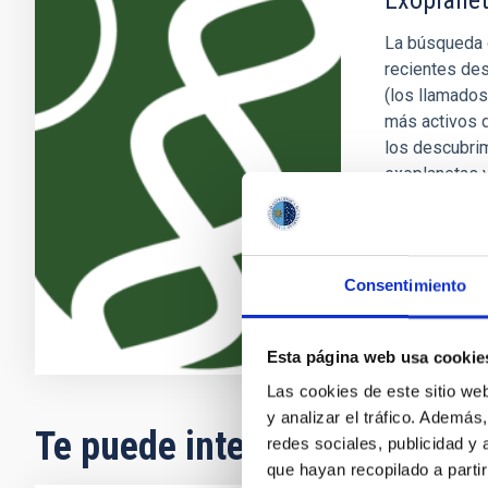
Exoplanet
La búsqueda d
recientes des
(los llamados
más activos d
los descubri
exoplanetas 
Enric
Pallé
En ejecuci
Consentimiento
Esta página web usa cookie
Las cookies de este sitio we
y analizar el tráfico. Ademá
Te puede interesar
redes sociales, publicidad y
que hayan recopilado a parti