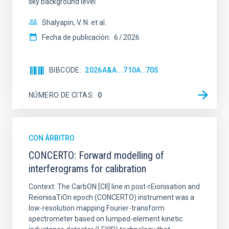
sky background level
Shalyapin, V. N. et al.
Fecha de publicación:
6
2026
BIBCODE
2026A&A...710A..70S
NÚMERO DE CITAS
0
CON ÁRBITRO
CONCERTO: Forward modelling of
interferograms for calibration
Context. The CarbON [CII] line in post-rEionisation and
ReionisaTiOn epoch (CONCERTO) instrument was a
low-resolution mapping Fourier-transform
spectrometer based on lumped-element kinetic