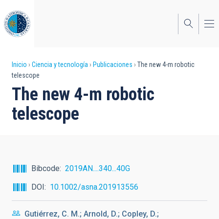
Pasar
al
contenido
principal
Sobrescribir
Inicio
Ciencia y tecnología
Publicaciones
The new 4-m robotic
telescope
enlaces
The new 4-m robotic
de
telescope
ayuda
a
la
navegación
Bibcode
2019AN....340...40G
DOI
10.1002/asna.201913556
Gutiérrez, C. M.; Arnold, D.; Copley, D.;