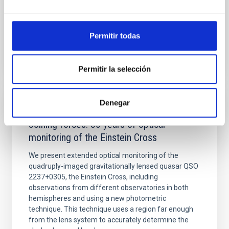
Fecha de publicación:
6
2026
Permitir todas
BIBCODE
2026A&A...710A..95S
NÚMERO DE CITAS
1
Permitir la selección
Denegar
CON ÁRBITRO
Joining forces: 30 years of optical
monitoring of the Einstein Cross
We present extended optical monitoring of the
quadruply-imaged gravitationally lensed quasar QSO
2237+0305, the Einstein Cross, including
observations from different observatories in both
hemispheres and using a new photometric
technique. This technique uses a region far enough
from the lens system to accurately determine the