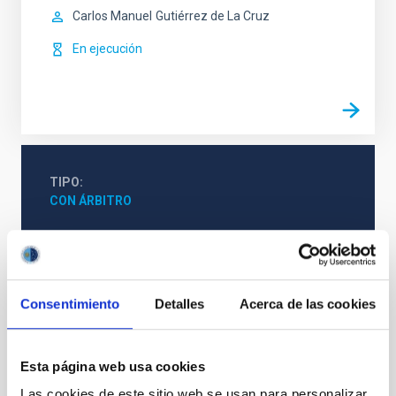
Carlos Manuel
Gutiérrez de La Cruz
En ejecución
TIPO
CON ÁRBITRO
La Vía Láctea y el Grupo Local (MWLG)
Consentimiento
Detalles
Acerca de las cookies
Formación y Evolución de Galaxias (FYEG)
Proyectos singulares
Telescopios
Investigación y Desarrollo
Esta página web usa cookies
Grandes telescopios
Las cookies de este sitio web se usan para personalizar