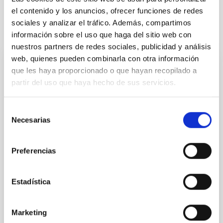
el contenido y los anuncios, ofrecer funciones de redes
sociales y analizar el tráfico. Además, compartimos
Te puede interesar
información sobre el uso que haga del sitio web con
nuestros partners de redes sociales, publicidad y análisis
web, quienes pueden combinarla con otra información
que les haya proporcionado o que hayan recopilado a
CON ÁRBITRO
partir del uso que haya hecho de sus servicios.
The impact of star formation histories on
the inner dark matter density slopes of
Selección
galaxies
Necesarias
de
Aims. We aim to investigate the connection between
consentimiento
star formation histories (SFHs) and the inner dark
Preferencias
matter density profiles of simulated galaxies. In
particular, we tested whether the burstiness and
temporal distribution of star formation influence the
Estadística
formation of cored versus cuspy dark matter profiles.
Methods. We homogeneously analysed
Marketing
Sarrato-Alós, J. et al.