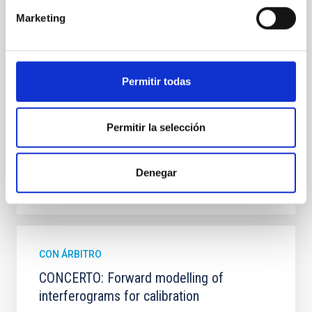
observations from different observatories in both
Marketing
hemispheres and using a new photometric
technique. This technique uses a region far enough
from the lens system to accurately determine the
sky background level
Permitir todas
Shalyapin, V. N. et al.
Fecha de publicación:
6
2026
Permitir la selección
BIBCODE
2026A&A...710A..70S
Denegar
NÚMERO DE CITAS
0
CON ÁRBITRO
CONCERTO: Forward modelling of
interferograms for calibration