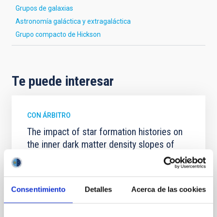
Grupos de galaxias
Astronomía galáctica y extragaláctica
Grupo compacto de Hickson
Te puede interesar
CON ÁRBITRO
The impact of star formation histories on
the inner dark matter density slopes of
galaxies
Aims. We aim to investigate the connection between
star formation histories (SFHs) and the inner dark
Consentimiento
Detalles
Acerca de las cookies
matter density profiles of simulated galaxies. In
particular, we tested whether the burstiness and
temporal distribution of star formation influence the