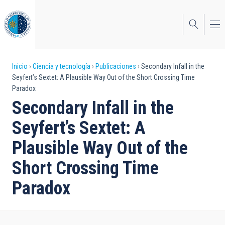
Pasar
al
contenido
principal
Sobrescribir
Inicio
Ciencia y tecnología
Publicaciones
Secondary Infall in the
Seyfert’s Sextet: A Plausible Way Out of the Short Crossing Time
enlaces
Paradox
de
Secondary Infall in the
ayuda
Seyfert’s Sextet: A
a
Plausible Way Out of the
la
Short Crossing Time
navegación
Paradox