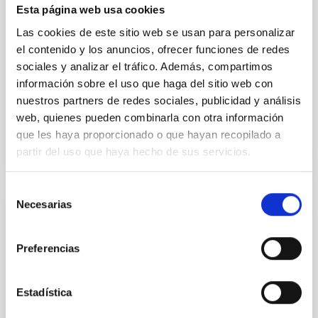
Esta página web usa cookies
formation of cored versus cuspy dark matter profiles.
Methods. We homogeneously analysed
Las cookies de este sitio web se usan para personalizar
el contenido y los anuncios, ofrecer funciones de redes
Sarrato-Alós, J. et al.
sociales y analizar el tráfico. Además, compartimos
Fecha de publicación:
6
2026
información sobre el uso que haga del sitio web con
nuestros partners de redes sociales, publicidad y análisis
web, quienes pueden combinarla con otra información
BIBCODE
2026A&A...710A..95S
que les haya proporcionado o que hayan recopilado a
partir del uso que haya hecho de sus servicios.
NÚMERO DE CITAS
1
Selección
Necesarias
de
CON ÁRBITRO
consentimiento
Joining forces: 30 years of optical
Preferencias
monitoring of the Einstein Cross
We present extended optical monitoring of the
Estadística
quadruply-imaged gravitationally lensed quasar QSO
2237+0305, the Einstein Cross, including