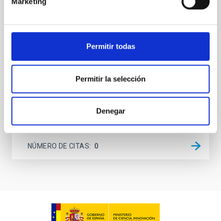
Marketing
dynamical and atmospheric evolution of planetary
systems. Many multi-planet systems younger than
100 Myr exhibit mean-motion resonances, probably
established through convergent disk migration. Over
time, however, these resonant chains are often
Permitir todas
disrupted, mirroring the Nice model proposed for
Wang, Mu-Tian et al.
Permitir la selección
Fecha de publicación:
6
2026
Denegar
BIBCODE
2026NATAS..10..818W
NÚMERO DE CITAS
0