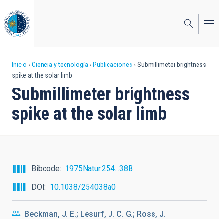
Pasar
al
contenido
principal
Sobrescribir
Inicio
Ciencia y tecnología
Publicaciones
Submillimeter brightness
spike at the solar limb
enlaces
Submillimeter brightness
de
spike at the solar limb
ayuda
a
la
navegación
Bibcode
1975Natur.254...38B
DOI
10.1038/254038a0
Beckman, J. E.; Lesurf, J. C. G.; Ross, J.