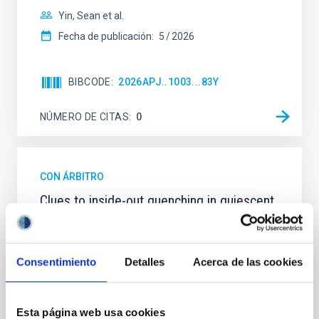
Yin, Sean et al.
Fecha de publicación:
5
2026
BIBCODE
2026APJ..1003...83Y
NÚMERO DE CITAS
0
CON ÁRBITRO
Clues to inside-out quenching in quiescent
galaxies at 1.2 ≲ z ≲ 2.2: Age, Fe-, and
Mg-abundance gradients from JWST-
SUSPENSE
Consentimiento
Detalles
Acerca de las cookies
Spatially resolved stellar populations of massive
quiescent galaxies at cosmic noon provide powerful
insights into star-formation quenching and stellar
Esta página web usa cookies