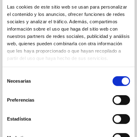
mass assembly mechanisms. Previous photometric
Las cookies de este sitio web se usan para personalizar
studies have revealed that the cores of these
el contenido y los anuncios, ofrecer funciones de redes
galaxies are redder than their outskirts. However,
sociales y analizar el tráfico. Además, compartimos
spectroscopy is needed to break the age-metallicity
información sobre el uso que haga del sitio web con
Cheng, Chloe M. et al.
nuestros partners de redes sociales, publicidad y análisis
web, quienes pueden combinarla con otra información
Fecha de publicación:
6
2026
que les haya proporcionado o que hayan recopilado a
partir del uso que haya hecho de sus servicios.
BIBCODE
2026A&A...710A.158C
Selección
NÚMERO DE CITAS
7
Necesarias
de
consentimiento
Preferencias
CON ÁRBITRO
An adolescent and near-resonant planetary
Estadística
system near the end of photoevaporation
Young exoplanets provide vital insights into the early