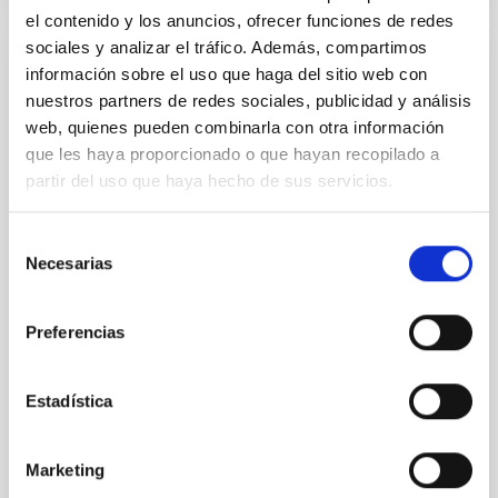
el contenido y los anuncios, ofrecer funciones de redes
sociales y analizar el tráfico. Además, compartimos
información sobre el uso que haga del sitio web con
CON ÁRBITRO
nuestros partners de redes sociales, publicidad y análisis
GLANCE: a comprehensive framework for
web, quienes pueden combinarla con otra información
galactic archaeology
que les haya proporcionado o que hayan recopilado a
partir del uso que haya hecho de sus servicios.
A central topic in extragalactic astronomy is
understanding the formation and evolutionary
histories of galaxies. These systems often comprise
Selección
multiple structural components with distinct physical
Necesarias
de
and dynamical properties, making it challenging to
consentimiento
disentangle their individual contributions. Aiming at
investigating the true structure of the inner
Preferencias
Breda, Iris et al.
Fecha de publicación:
7
2026
Estadística
Marketing
BIBCODE
2026MNRAS.549AG457B