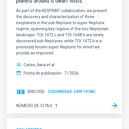
planets around G dwarf hosts
As part of the KESPRINT collaboration, we present
the discovery and characterization of three
exoplanets in the sub-Neptune to super-Neptune
regime, spanning key regions of the exo-Neptunian
landscape. TOI-1472 c and TOI-1648 b are newly
discovered sub-Neptunes, while TOI-1472 b is a
previously known super-Neptune for which we
provide an improved
Carleo, Ilaria et al.
Fecha de publicación:
7
2026
BIBCODE
2026MNRAS.549F1958C
NÚMERO DE CITAS
1