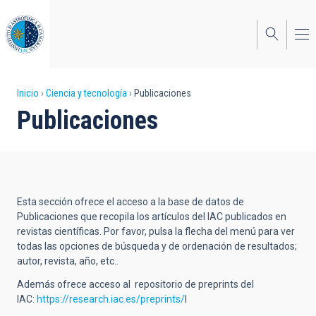
Pasar
al
contenido
principal
Sobrescribir
Inicio
Ciencia y tecnología
Publicaciones
Publicaciones
enlaces
de
ayuda
a
Esta sección ofrece el acceso a la base de datos de
la
Publicaciones que recopila los artículos del IAC publicados en
revistas científicas. Por favor, pulsa la flecha del menú para ver
navegación
todas las opciones de búsqueda y de ordenación de resultados;
autor, revista, año, etc..
Además ofrece acceso al repositorio de preprints del
IAC:
https://research.iac.es/preprints/
l