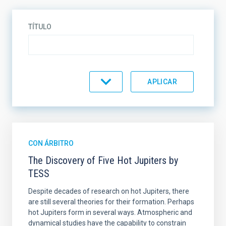
TÍTULO
TIPO
REVISTA
CON ÁRBITRO
The Discovery of Five Hot Jupiters by
TESS
AÑO
Despite decades of research on hot Jupiters, there
are still several theories for their formation. Perhaps
hot Jupiters form in several ways. Atmospheric and
dynamical studies have the capability to constrain
AUTORES