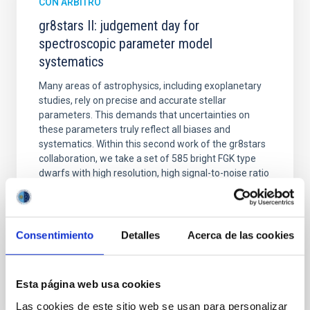
CON ÁRBITRO
gr8stars II: judgement day for
spectroscopic parameter model
systematics
Many areas of astrophysics, including exoplanetary
studies, rely on precise and accurate stellar
parameters. This demands that uncertainties on
these parameters truly reflect all biases and
systematics. Within this second work of the gr8stars
collaboration, we take a set of 585 bright FGK type
dwarfs with high resolution, high signal-to-noise ratio
Freckelton, Alix Violet et al.
Fecha de publicación:
7
2026
Consentimiento
Detalles
Acerca de las cookies
BIBCODE
2026MNRAS.549G1070F
Esta página web usa cookies
NÚMERO DE CITAS
0
Las cookies de este sitio web se usan para personalizar