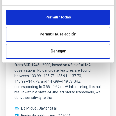
NÚMERO DE CITAS
2
Permitir todas
CON ÁRBITRO
Permitir la selección
Constraining meV axion dark matter with
ALMA observations of the galactic center
magnetar SGR 1745─2900
Denegar
We report a mm-wave search for axion dark matter
from SGR 1745─2900, based on 4.8 h of ALMA
observations. No candidate features are found
between 133.99─135.78, 135.91─137.70,
145.99─147.78, and 147.99─149.78 GHz,
corresponding to 0.55─0.62 meV. Interpreting this null
result within a state-of-the-art stellar framework, we
derive sensitivity to the
De Miguel, Javier et al.
Fecha de publicación:
7
2026