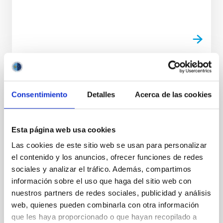
Valorización de tecnología e impulso de
sinergias con el entorno productivo
Consentimiento
Detalles
Acerca de las cookies
Otro de los propósitos del IAC es aumentar el valor de
los resultados de investigación que se generan en el
Esta página web usa cookies
centro. La transferencia de conocimiento para el
desarrollo de procesos y nuevas tecnologías debe
Las cookies de este sitio web se usan para personalizar
llevarse a cabo a través de la identificación de
el contenido y los anuncios, ofrecer funciones de redes
potenciales productos o servicios que puedan
sociales y analizar el tráfico. Además, compartimos
satisfacer demandas del entorno productivo.
información sobre el uso que haga del sitio web con
nuestros partners de redes sociales, publicidad y análisis
web, quienes pueden combinarla con otra información
que les haya proporcionado o que hayan recopilado a