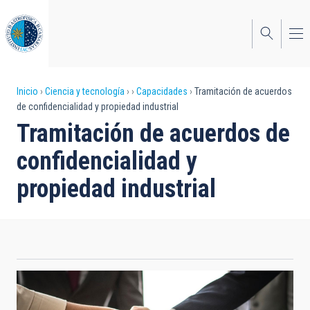
Pasar
al
contenido
principal
Sobrescribir
Inicio
Ciencia y tecnología
Capacidades
Tramitación de acuerdos
de confidencialidad y propiedad industrial
enlaces
Tramitación de acuerdos de
de
confidencialidad y
ayuda
propiedad industrial
a
la
navegación