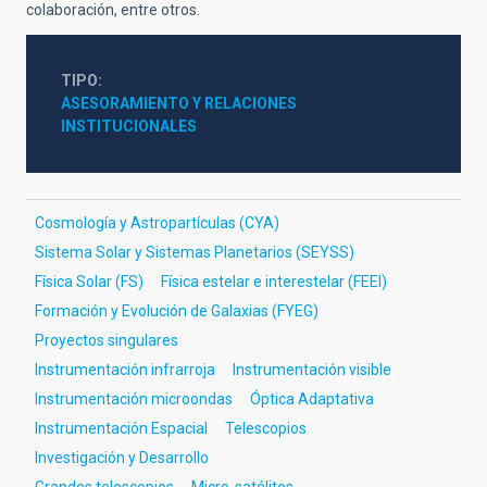
colaboración, entre otros.
TIPO
ASESORAMIENTO Y RELACIONES 
INSTITUCIONALES
Cosmología y Astropartículas (CYA)
Sistema Solar y Sistemas Planetarios (SEYSS)
Física Solar (FS)
Física estelar e interestelar (FEEI)
Formación y Evolución de Galaxias (FYEG)
Proyectos singulares
Instrumentación infrarroja
Instrumentación visible
Instrumentación microondas
Óptica Adaptativa
Instrumentación Espacial
Telescopios
Investigación y Desarrollo
Grandes telescopios
Micro-satélites