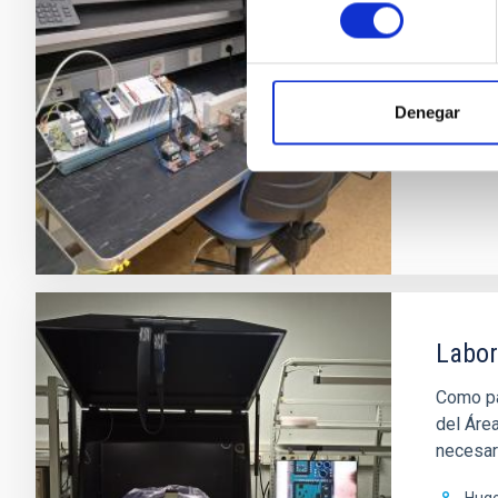
consentimiento
El labo
electrón
Teod
Denegar
Labor
Como pa
del Áre
necesari
Hug