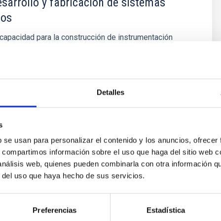
esarrollo y fabricación de sistemas
cos
capacidad para la construcción de instrumentación
 IAC tiene una amplia experiencia en el diseño y
 sistemas electrónicos en general y especialmente para
y dispositivos astronómicos.
Detalles
s
b se usan para personalizar el contenido y los anuncios, ofrecer
s, compartimos información sobre el uso que haga del sitio web 
 análisis web, quienes pueden combinarla con otra información q
r del uso que haya hecho de sus servicios.
atorio de Mecatrónica
Preferencias
Estadística