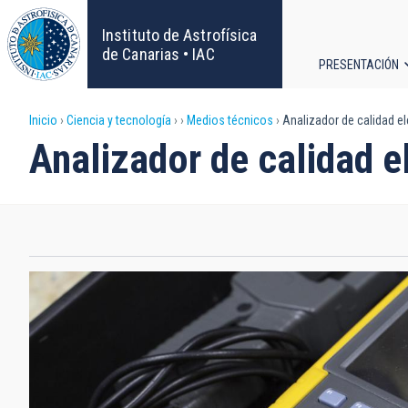
Pasar
al
Instituto de Astrofísica
contenido
de Canarias • IAC
PRESENTACIÓN
principal
Navega
Sobrescribir
Inicio
Ciencia y tecnología
Medios técnicos
Analizador de calidad el
principa
Analizador de calidad e
enlaces
de
ayuda
a
la
navegación