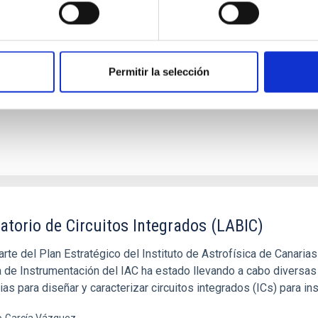
ratorio de Mecatrónica ofrece un espacio para crear y diseñar
icos para lograr un rendimiento óptimo.
ora Aleida
Viera Curbelo
Permitir la selección
atorio de Circuitos Integrados (LABIC)
rte del Plan Estratégico del Instituto de Astrofísica de Canaria
a de Instrumentación del IAC ha estado llevando a cabo diversas
as para diseñar y caracterizar circuitos integrados (ICs) para in
o
García Vázquez