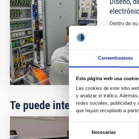
Diseño, d
electróni
Dentro de su 
científica, el
desarrollo de
instrumentos 
Consentimiento
Esta página web usa cookie
Las cookies de este sitio we
y analizar el tráfico. Ademá
Te puede interesar
redes sociales, publicidad y
que hayan recopilado a parti
Selección
Labor
Necesarias
de