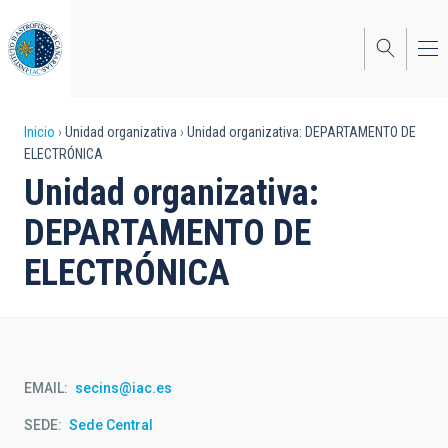
Pasar
al
contenido
principal
Sobrescribir
Inicio
Unidad organizativa
Unidad organizativa: DEPARTAMENTO DE
ELECTRÓNICA
enlaces
Unidad organizativa:
de
DEPARTAMENTO DE
ayuda
ELECTRÓNICA
a
la
navegación
EMAIL
secins@iac.es
SEDE
Sede Central