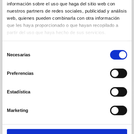
información sobre el uso que haga del sitio web con
nuestros partners de redes sociales, publicidad y análisis
CAPACIDAD
web, quienes pueden combinarla con otra información
Caracterización de detectores
que les haya proporcionado o que hayan recopilado a
partir del uso que haya hecho de sus servicios.
Los detectores, a pesar de su uso tan extendido y
simple en multitud de aplicaciones cotidianas,
requieren de un conocimiento muy preciso para su
Selección
Necesarias
utilización en...
de
consentimiento
Preferencias
Estadística
CAPACIDAD
Marketing
Diseño y desarrollo de sistemas y
aplicaciones informáticas de control