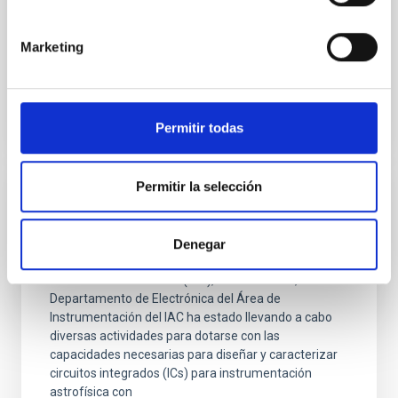
componentes mecánicos y electrónicos para lograr
un rendimiento óptimo.
Marketing
Teodora Aleida
Viera Curbelo
Permitir todas
Permitir la selección
Laboratorio de Circuitos Integrados
(LABIC)
Denegar
Como parte del Plan Estratégico del Instituto de
Astrofísica de Canarias (IAC), desde el 2019, el
Departamento de Electrónica del Área de
Instrumentación del IAC ha estado llevando a cabo
diversas actividades para dotarse con las
capacidades necesarias para diseñar y caracterizar
circuitos integrados (ICs) para instrumentación
astrofísica con