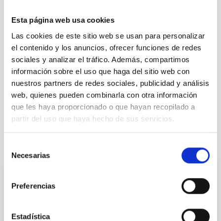
ELECTRÓNICO
Esta página web usa cookies
TIPO DE EQUIPAMIENTO
LABORATORIO
Las cookies de este sitio web se usan para personalizar
el contenido y los anuncios, ofrecer funciones de redes
sociales y analizar el tráfico. Además, compartimos
información sobre el uso que haga del sitio web con
nuestros partners de redes sociales, publicidad y análisis
web, quienes pueden combinarla con otra información
que les haya proporcionado o que hayan recopilado a
partir del uso que haya hecho de sus servicios.
Te puede interesar
Selección
Necesarias
de
consentimiento
Laboratorio de Mecatrónica
Preferencias
El laboratorio de Mecatrónica ofrece un espacio para
crear y diseñar sistemas que combinan
Estadística