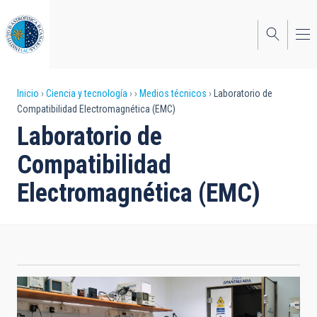
Pasar
al
contenido
principal
Sobrescribir
Inicio
Ciencia y tecnología
Medios técnicos
Laboratorio de
Compatibilidad Electromagnética (EMC)
enlaces
Laboratorio de
de
Compatibilidad
ayuda
Electromagnética (EMC)
a
la
navegación