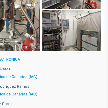
ECTRÓNICA
lvarez
sica de Canarias (IAC)
odríguez Ramos
sica de Canarias (IAC)
z García