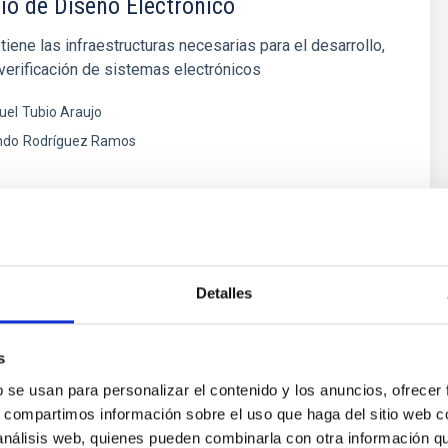
io de Diseño Electrónico
 tiene las infraestructuras necesarias para el desarrollo,
 verificación de sistemas electrónicos
uel
Tubio Araujo
ndo
Rodríguez Ramos
Detalles
s
b se usan para personalizar el contenido y los anuncios, ofrecer
zación de detectores
s, compartimos información sobre el uso que haga del sitio web 
s, a pesar de su uso tan extendido y simple en multitud
 análisis web, quienes pueden combinarla con otra información q