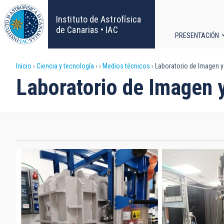
Pasar
al
Instituto de Astrofísica
contenido
de Canarias • IAC
PRESENTACIÓN
principal
Navega
Sobrescribir
Inicio
Ciencia y tecnología
Medios técnicos
Laboratorio de Imagen y
principa
Laboratorio de Imagen 
enlaces
de
ayuda
a
la
navegación