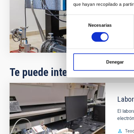
de aplicacion
que hayan recopilado a parti
preciso para 
Selección
Necesarias
de
consentimiento
Denegar
Te puede interesar
Labor
El labo
electrón
Teod