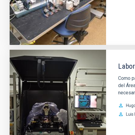
Labor
Como pa
del Áre
necesari
Hug
Luis