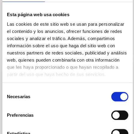
homenaje a la historia de la Astronomía en la isla de
La Palma a través de su revista monográfica
Esta página web usa cookies
Paralajes que se distribuye tanto en su edición
Las cookies de este sitio web se usan para personalizar
Fecha
02/01/2025
el contenido y los anuncios, ofrecer funciones de redes
sociales y analizar el tráfico. Además, compartimos
información sobre el uso que haga del sitio web con
nuestros partners de redes sociales, publicidad y análisis
web, quienes pueden combinarla con otra información
que les haya proporcionado o que hayan recopilado a
REVISTA
partir del uso que haya hecho de sus servicios.
PARALAJES El Infrarrojo
Selección
La mayor parte de la energía que emite el Universo
Necesarias
de
es infrarroja y, por lo tanto, no podemos verla si no es
consentimiento
con instrumentos especiales para ello. El IAC ha sido
consciente de esto desde sus inicios
Preferencias
Fecha
10/10/2023
Estadística