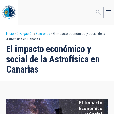
Pasar
al
contenido
principal
Sobrescribir
Inicio
Divulgación
Ediciones
El impacto económico y social de la
Astrofísica en Canarias
enlaces
El impacto económico y
de
social de la Astrofísica en
ayuda
Canarias
a
la
navegación