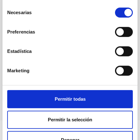
Selección
FOLLETO
Necesarias
de
Ciencia GTC 2009-2014: gran ciencia para
consentimiento
un gran telescopio
Preferencias
El Gran Telescopio CANARIAS (GTC), con sus 10,4 m
de espejo primario segmentado, es uno de los
telescopios ópticos-infrarrojos más grandes y
Estadística
avanzados del mundo. Inició su fase de producción
Fecha
01/01/2014
Marketing
Permitir todas
Permitir la selección
Denegar