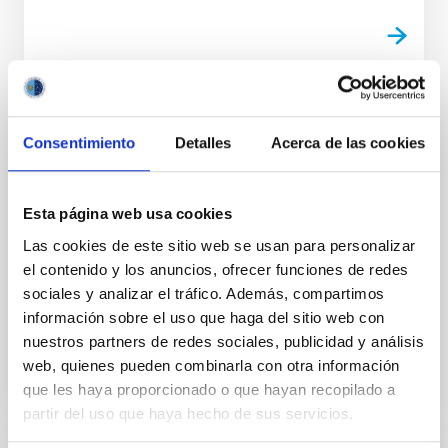
FOLLETO
Consentimiento
Detalles
Acerca de las cookies
Manual on-line de comunicación para
investigadores
Esta página web usa cookies
Los resultados de la investigación, actividad abierta
donde las haya, deben abrirse también al público no
Las cookies de este sitio web se usan para personalizar
experto. En este manual encontrarás las claves para
el contenido y los anuncios, ofrecer funciones de redes
comunicar.
sociales y analizar el tráfico. Además, compartimos
información sobre el uso que haga del sitio web con
Fecha
01/01/2018
nuestros partners de redes sociales, publicidad y análisis
web, quienes pueden combinarla con otra información
que les haya proporcionado o que hayan recopilado a
partir del uso que haya hecho de sus servicios.