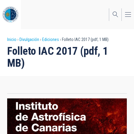
Pasar
al
contenido
principal
Sobrescribir
Inicio
Divulgación
Ediciones
Folleto IAC 2017 (pdf, 1 MB)
Folleto IAC 2017 (pdf, 1
enlaces
MB)
de
ayuda
a
la
navegación