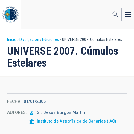
Pasar
al
contenido
principal
Sobrescribir
Inicio
Divulgación
Ediciones
UNIVERSE 2007. Cúmulos Estelares
UNIVERSE 2007. Cúmulos
enlaces
Estelares
de
ayuda
a
la
FECHA
01/01/2006
navegación
AUTORES
Sr.
Jesús
Burgos Martín
Instituto de Astrofísica de Canarias (IAC)