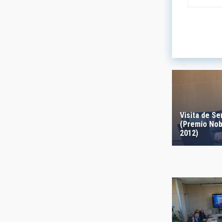
LÍNEAS DE
ASTROFÍS
- Any -
Visita de S
(Premio Nob
FECHA DE
2012)