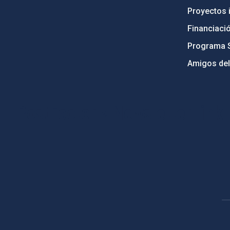
Proyectos i
Financiaci
Programa 
Amigos del
PostFooter > Newsletter link