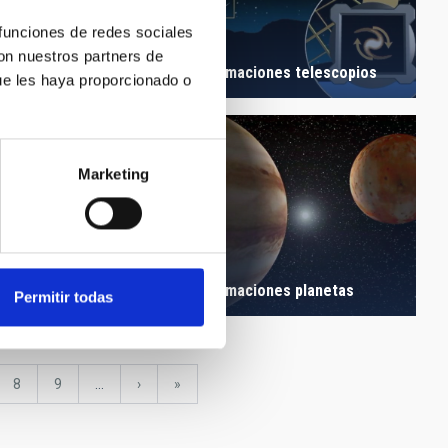
 funciones de redes sociales
ciones
con nuestros partners de
oastronomía
Animaciones telescopios
ue les haya proporcionado o
Marketing
ciones satélites
Animaciones planetas
Permitir todas
ina
Página
8
Página
9
…
Siguiente
›
última
»
página
página