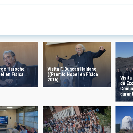
 INVESTIGACIÓN
LÍNEAS DE INSTR
ICAS
erge Haroche
Visita F. Duncan Haldane
el en Física
((Premio Nobel en Física
 CREACIÓN
ORDENAR POR
Visita
2016).
de Ex
Comun
duran