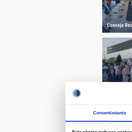
Consejo Rec
II Reunión I
LIOM
Consentimiento