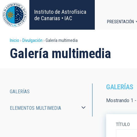
Pasar
al
Instituto de Astrofísica
contenido
de Canarias • IAC
PRESENTACIÓN
principal
Navega
Sobrescribir
Inicio
Divulgación
Galería multimedia
principa
Galería multimedia
enlaces
de
ayuda
GALERÍAS
GALERÍAS
a
Main
Mostrando 1 -
ELEMENTOS MULTIMEDIA
la
navigation
navegación
TÍTULO