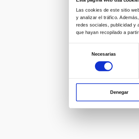
Esta página web usa cookie
Las cookies de este sitio we
y analizar el tráfico. Ademá
Vídeos GTC 
redes sociales, publicidad y
que hayan recopilado a parti
Selección
Necesarias
de
consentimiento
Animaciones
Denegar
Paginación