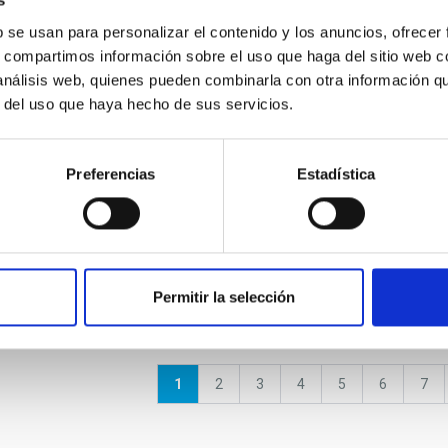
s
b se usan para personalizar el contenido y los anuncios, ofrecer
Videos asteroides, cometas
Anima
s, compartimos información sobre el uso que haga del sitio web 
2000-2005
and meteoros
arque
 análisis web, quienes pueden combinarla con otra información q
r del uso que haya hecho de sus servicios.
Preferencias
Estadística
Clausura de la XXXIV Canary
 Sol
Islands Winter School
Anima
Permitir la selección
Página
1
Página
2
Página
3
Página
4
Página
5
Página
6
Pág
7
actual