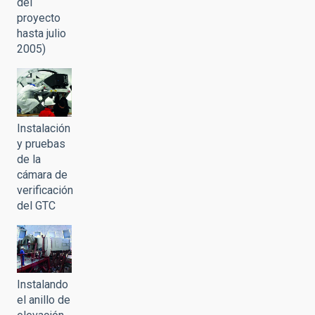
del
proyecto
hasta julio
2005)
Instalación
y pruebas
de la
cámara de
verificación
del GTC
Instalando
el anillo de