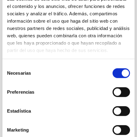
el contenido y los anuncios, ofrecer funciones de redes
Pruebas
sociales y analizar el tráfico. Además, compartimos
de
información sobre el uso que haga del sitio web con
movimiento
nuestros partners de redes sociales, publicidad y análisis
en el eje
web, quienes pueden combinarla con otra información
de
que les haya proporcionado o que hayan recopilado a
elevación
partir del uso que haya hecho de sus servicios.
del GTC
Selección
Necesarias
de
consentimiento
Simulando
Preferencias
con
dummies
el peso de
Estadística
los
instrumentos
y espejos
Marketing
en el GTC