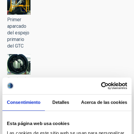
Primer
aparcado
del espejo
primario
del GTC
Prueba de
la cámara
de
adquisición
Consentimiento
Detalles
Acerca de las cookies
y guiado
del GTC
Esta página web usa cookies
Las cookies de este sitio web se usan para personalizar