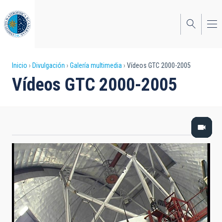
Pasar
al
contenido
principal
Sobrescribir
Inicio
Divulgación
Galería multimedia
Vídeos GTC 2000-2005
Vídeos GTC 2000-2005
enlaces
de
ayuda
a
la
navegación