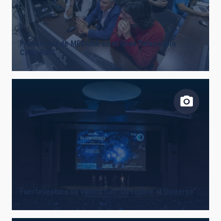
LÍNEAS DE INSTRUMENTACIÓN
Primera luz de MEGARA en el Gran Telescopio
CANARIAS
LÍNEAS IACTEC
ASTROFÍSICAS
INSTALACIÓN
Fuerteventura se vuelca con “Descubre el Universo”
ETIQUETAS LIBRES