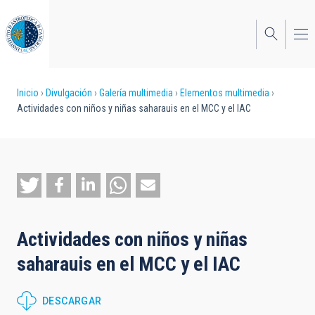
Pasar
al
contenido
principal
Sobrescribir
Inicio
Divulgación
Galería multimedia
Elementos multimedia
Actividades con niños y niñas saharauis en el MCC y el IAC
enlaces
de
ayuda
a
la
Actividades con niños y niñas
navegación
saharauis en el MCC y el IAC
DESCARGAR