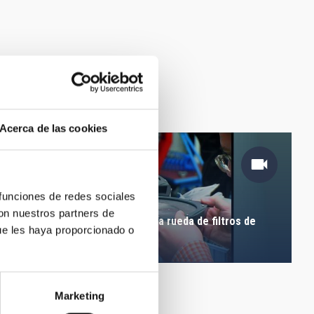
Acerca de las cookies
 funciones de redes sociales
con nuestros partners de
Pruebas de movimiento de la rueda de filtros de
ue les haya proporcionado o
OSIRIS (2006)
Marketing