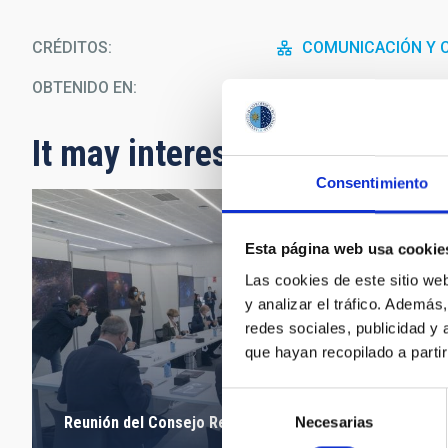
CRÉDITOS
COMUNICACIÓN Y C
OBTENIDO EN
Sede Central
It may interest you
Consentimiento
Esta página web usa cookie
Las cookies de este sitio we
y analizar el tráfico. Ademá
redes sociales, publicidad y
que hayan recopilado a parti
Selección
Reunión del Consejo Rector 2021
Necesarias
de
consentimiento