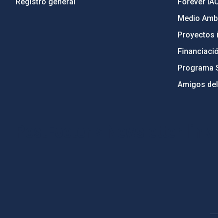
Registro general
Forever IA
Medio Ambi
Proyectos i
Financiaci
Programa 
Amigos del
PostFooter > Newsletter link