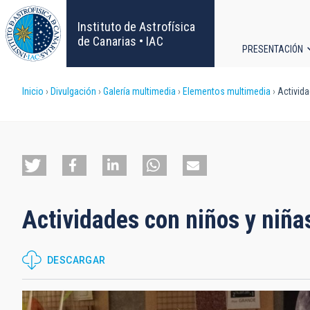
Pasar
al
Instituto de Astrofísica
contenido
de Canarias • IAC
PRESENTACIÓN
principal
Navega
Sobrescribir
Inicio
Divulgación
Galería multimedia
Elementos multimedia
Activida
principa
enlaces
de
ayuda
Actividades con niños y niña
a
la
DESCARGAR
navegación