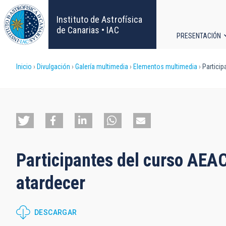
Pasar
al
Instituto de Astrofísica
contenido
de Canarias • IAC
PRESENTACIÓN
principal
Navega
Sobrescribir
Inicio
Divulgación
Galería multimedia
Elementos multimedia
Particip
principa
enlaces
de
ayuda
Participantes del curso AEAC
a
atardecer
la
navegación
DESCARGAR