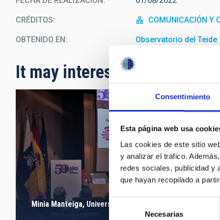
FECHA DE REALIZACIÓN
01/08/2022
CRÉDITOS
COMUNICACIÓN Y C
OBTENIDO EN
Observatorio del Teide
It may interest you
Consentimiento
Esta página web usa cookie
Las cookies de este sitio we
y analizar el tráfico. Ademá
redes sociales, publicidad y
que hayan recopilado a parti
Selección
Minia Manteiga, Universidad de A Coruña (UDC)
Necesarias
de