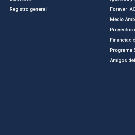
Registro general
Forever IA
Medio Ambi
Proyectos i
Financiaci
Programa 
Amigos del
PostFooter > Newsletter link