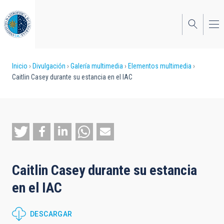
Pasar
al
contenido
principal
Sobrescribir
Inicio
Divulgación
Galería multimedia
Elementos multimedia
Caitlin Casey durante su estancia en el IAC
enlaces
de
ayuda
a
la
Caitlin Casey durante su estancia
navegación
en el IAC
DESCARGAR