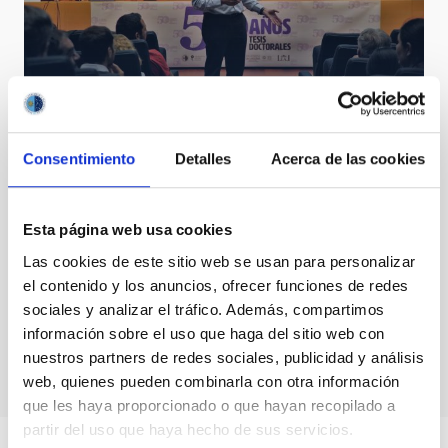
Valentín Martínez, director del National Solar
Observatory (NSO).
Consentimiento
Detalles
Acerca de las cookies
Esta página web usa cookies
Las cookies de este sitio web se usan para personalizar
el contenido y los anuncios, ofrecer funciones de redes
sociales y analizar el tráfico. Además, compartimos
Lluvia de "estrellas" en El Teide
información sobre el uso que haga del sitio web con
nuestros partners de redes sociales, publicidad y análisis
web, quienes pueden combinarla con otra información
que les haya proporcionado o que hayan recopilado a
partir del uso que haya hecho de sus servicios.