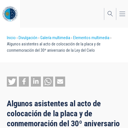
Pasar
al
contenido
principal
Sobrescribir
Inicio
Divulgación
Galería multimedia
Elementos multimedia
Algunos asistentes al acto de colocación de la placa y de
enlaces
conmemoración del 30º aniversario de la Ley del Cielo
de
ayuda
a
la
navegación
Algunos asistentes al acto de
colocación de la placa y de
conmemoración del 30º aniversario