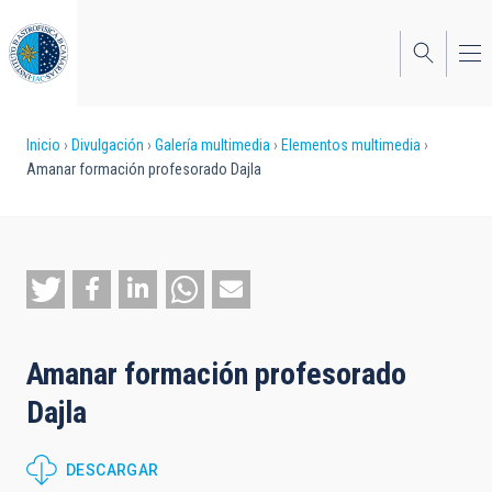
Pasar
al
contenido
principal
Sobrescribir
Inicio
Divulgación
Galería multimedia
Elementos multimedia
Amanar formación profesorado Dajla
enlaces
de
ayuda
a
la
Amanar formación profesorado
navegación
Dajla
DESCARGAR