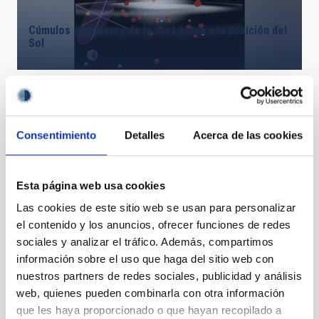
Cúmulos globulares de la Vía Láctea y la posición del
Sol
Consentimiento
Detalles
Acerca de las cookies
Esta página web usa cookies
Las cookies de este sitio web se usan para personalizar
el contenido y los anuncios, ofrecer funciones de redes
sociales y analizar el tráfico. Además, compartimos
I Jornada sobre sobre Protección del Cielo y
información sobre el uso que haga del sitio web con
Oportunidades de Empleo
nuestros partners de redes sociales, publicidad y análisis
web, quienes pueden combinarla con otra información
que les haya proporcionado o que hayan recopilado a