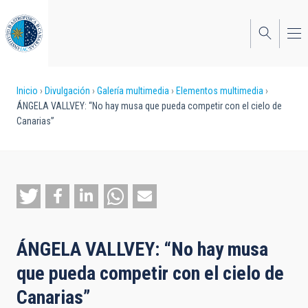
Pasar
al
contenido
principal
Sobrescribir
Inicio
Divulgación
Galería multimedia
Elementos multimedia
ÁNGELA VALLVEY: “No hay musa que pueda competir con el cielo de
enlaces
Canarias”
de
ayuda
a
la
navegación
ÁNGELA VALLVEY: “No hay musa
que pueda competir con el cielo de
Canarias”