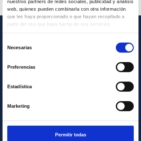
nuestros partners de redes sociales, publicidad y análisis
web, quienes pueden combinarla con otra información
que les haya proporcionado o que hayan recopilado a
partir del uso que haya hecho de sus servicios.
INFORMACIÓN GENERAL
Selección
Contacto
Necesarias
de
consentimiento
Cómo llegar al IAC
Preferencias
Directorio de personal
Biblioteca
Estadística
Registro general
Marketing
INFORMACIÓN INSTITUCIONAL
Legislación
Transparencia
Permitir todas
Código ético y política antifraude