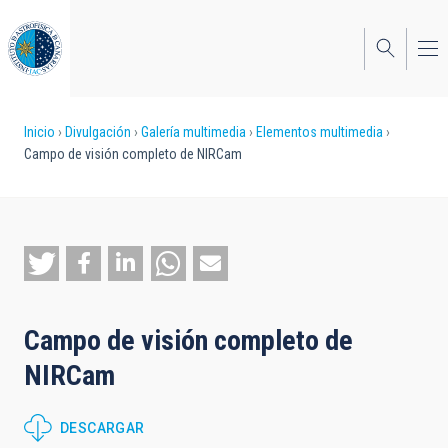
Pasar
al
contenido
principal
Sobrescribir
Inicio
Divulgación
Galería multimedia
Elementos multimedia
Campo de visión completo de NIRCam
enlaces
de
ayuda
a
la
Campo de visión completo de
navegación
NIRCam
DESCARGAR