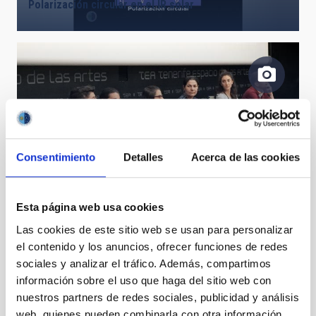
Polarización circular en el IR solar
Consentimiento
Detalles
Acerca de las cookies
Cuarta mesa de debate del DNC 2019.
Esta página web usa cookies
Las cookies de este sitio web se usan para personalizar
el contenido y los anuncios, ofrecer funciones de redes
sociales y analizar el tráfico. Además, compartimos
información sobre el uso que haga del sitio web con
nuestros partners de redes sociales, publicidad y análisis
Viaje entre las galaxias del Grupo Local (nombres
rotulados)
web, quienes pueden combinarla con otra información