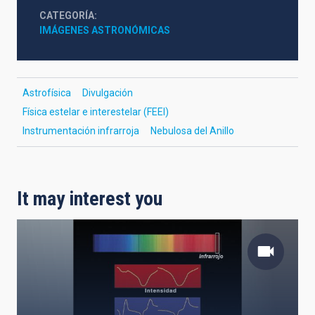
CATEGORÍA
IMÁGENES ASTRONÓMICAS
Astrofísica
Divulgación
Física estelar e interestelar (FEEI)
Instrumentación infrarroja
Nebulosa del Anillo
It may interest you