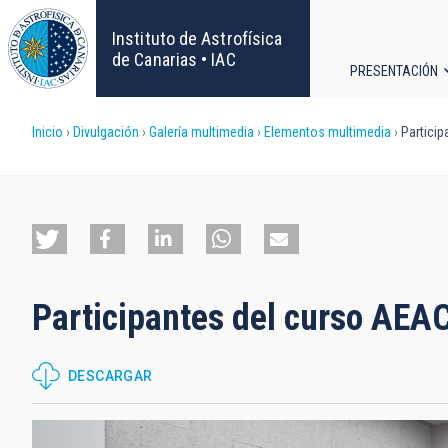
Pasar
al
Instituto de Astrofísica
contenido
de Canarias • IAC
PRESENTACIÓN
principal
Navega
Sobrescribir
Inicio
Divulgación
Galería multimedia
Elementos multimedia
Particip
principa
enlaces
de
ayuda
Participantes del curso AEA
a
la
DESCARGAR
navegación