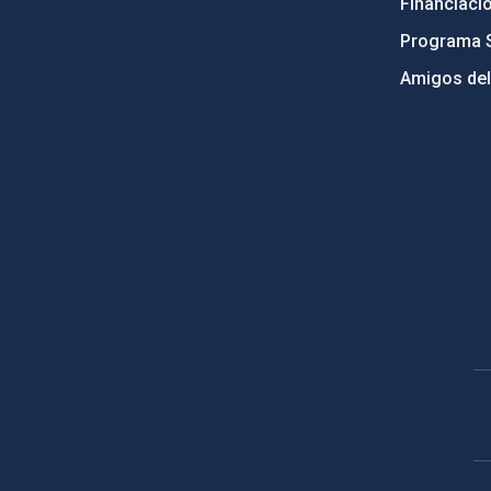
Financiaci
Programa 
Amigos del
PostFooter > Newsletter link