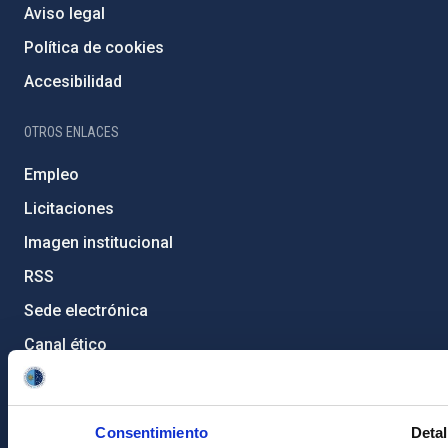
Aviso legal
Política de cookies
Accesibilidad
OTROS ENLACES
Empleo
Licitaciones
Imagen institucional
RSS
Sede electrónica
Canal ético
Condolencias Francisco Sánchez
PostFooter > Newsletter link
Consentimiento
Detal