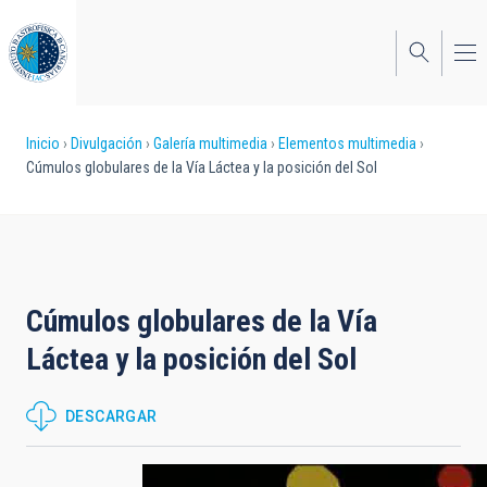
Pasar
al
contenido
principal
Sobrescribir
Inicio
Divulgación
Galería multimedia
Elementos multimedia
Cúmulos globulares de la Vía Láctea y la posición del Sol
enlaces
de
ayuda
a
Cúmulos globulares de la Vía
la
Láctea y la posición del Sol
navegación
DESCARGAR